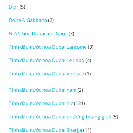
sản
5
Dior
5
phẩm
sản
2
Dolce & Gabbana
2
phẩm
sản
3
Nước hoa Dubai mùi Gucci
3
phẩm
sản
3
Tinh dầu nước hoa Dubai Lancome
3
phẩm
sản
4
Tinh dầu nước hoa Dubai Le Labo
4
phẩm
sản
1
Tinh dầu nước hoa Dubai Versace
1
phẩm
sản
phẩm
2
Tinh dầu nước hoa Dubai nam
2
sản
131
Tinh dầu nước hoa Dubai nữ
131
phẩm
sản
5
Tinh dầu nước hoa Dubai phượng hoàng gold
5
phẩm
sản
11
Tinh dầu nước hoa Dubai Sharjja
11
phẩm