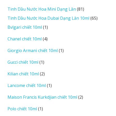
sản
81
Tinh Dầu Nước Hoa Mini Dạng Lăn
81
phẩm
sản
65
Tinh Dầu Nước Hoa Dubai Dạng Lăn 10ml
65
phẩm
sản
1
Bvlgari chiết 10ml
1
phẩm
sản
4
Chanel chiết 10ml
4
phẩm
sản
1
Giorgio Armani chiết 10ml
1
phẩm
sản
1
Gucci chiết 10ml
1
phẩm
sản
2
Kilian chiết 10ml
2
phẩm
sản
1
Lancome chiết 10ml
1
phẩm
sản
2
Maison Francis Kurkdjian chiết 10ml
2
phẩm
sản
1
Polo chiết 10ml
1
phẩm
sản