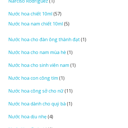
1
Narciso Rodriguez
1
phẩm
sản
57
Nước hoa chiết 10ml
57
phẩm
sản
5
Nước hoa nam chiết 10ml
5
phẩm
sản
phẩm
1
Nước hoa cho đàn ông thành đạt
1
sản
1
Nước hoa cho nam mùa hè
1
phẩm
sản
1
Nước hoa cho sinh viên nam
1
phẩm
sản
1
Nước hoa con công tím
1
phẩm
sản
11
Nước hoa công sở cho nữ
11
phẩm
sản
1
Nước hoa dành cho quý bà
1
phẩm
sản
4
Nước hoa dịu nhẹ
4
phẩm
sản