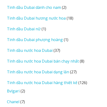
sản
2
Tinh dầu Dubai dành cho nam
2
phẩm
sản
18
Tinh dầu Dubai hương nước hoa
18
phẩm
sản
1
Tinh dầu Dubai nữ
1
phẩm
sản
1
Tinh dầu Dubai phượng hoàng
1
phẩm
sản
37
Tinh dầu nước hoa Dubai
37
phẩm
sản
8
Tinh dầu nước hoa Dubai bán chạy nhất
8
phẩm
sản
27
Tinh dầu nước hoa Dubai dạng lăn
27
phẩm
sản
126
Tinh dầu nước hoa Dubai hàng thiết kế
126
phẩm
sản
2
Bvlgari
2
phẩm
sản
7
Chanel
7
phẩm