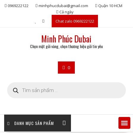
Skip
0969222122
minhphucdubai@gmail.com
Quận 10 HCM
to
Cả ngày
content
Chat zalo 0969222122
Minh Phúc Dubai
Chọn mặt gửi vàng, chọn thương hiệu gửi tin yêu
0
Tìm
kiếm
sản
phẩm
DANH MỤC SẢN PHẨM