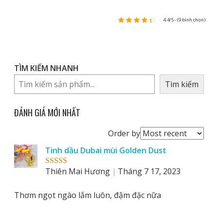
4.4/5 - (9 bình chọn)
TÌM KIẾM NHANH
Tìm kiếm
ĐÁNH GIÁ MỚI NHẤT
Order
Order by
reviews
Tinh dầu Dubai mùi Golden Dust
by
Thiên Mai Hương
Tháng 7 17, 2023
Rated
5
out
of 5
Thơm ngọt ngào lắm luôn, đậm đặc nữa