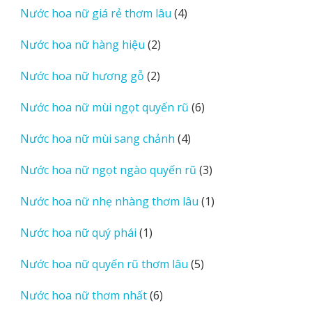
4
Nước hoa nữ giá rẻ thơm lâu
4
phẩm
sản
2
Nước hoa nữ hàng hiệu
2
phẩm
sản
2
Nước hoa nữ hương gỗ
2
phẩm
sản
6
Nước hoa nữ mùi ngọt quyến rũ
6
phẩm
sản
4
Nước hoa nữ mùi sang chảnh
4
phẩm
sản
3
Nước hoa nữ ngọt ngào quyến rũ
3
phẩm
sản
1
Nước hoa nữ nhẹ nhàng thơm lâu
1
phẩm
sản
1
Nước hoa nữ quý phái
1
phẩm
sản
5
Nước hoa nữ quyến rũ thơm lâu
5
phẩm
sản
6
Nước hoa nữ thơm nhất
6
phẩm