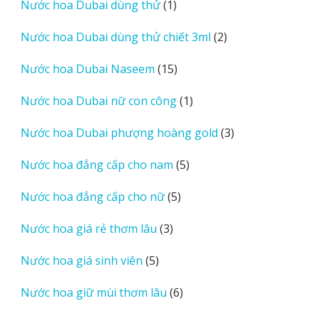
1
Nước hoa Dubai dùng thử
1
phẩm
sản
2
Nước hoa Dubai dùng thử chiết 3ml
2
phẩm
sản
15
Nước hoa Dubai Naseem
15
phẩm
sản
1
Nước hoa Dubai nữ con công
1
phẩm
sản
3
Nước hoa Dubai phượng hoàng gold
3
phẩm
sản
5
Nước hoa đẳng cấp cho nam
5
phẩm
sản
5
Nước hoa đẳng cấp cho nữ
5
phẩm
sản
3
Nước hoa giá rẻ thơm lâu
3
phẩm
sản
5
Nước hoa giá sinh viên
5
phẩm
sản
6
Nước hoa giữ mùi thơm lâu
6
phẩm
sản