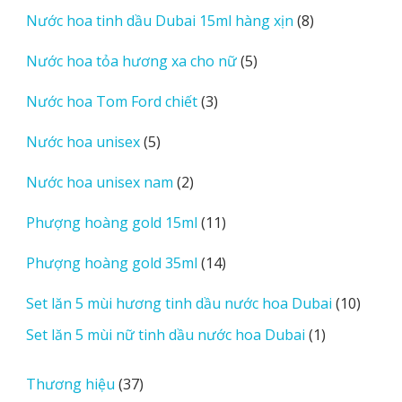
sản
8
Nước hoa tinh dầu Dubai 15ml hàng xịn
8
phẩm
sản
5
Nước hoa tỏa hương xa cho nữ
5
phẩm
sản
3
Nước hoa Tom Ford chiết
3
phẩm
sản
5
Nước hoa unisex
5
phẩm
sản
2
Nước hoa unisex nam
2
phẩm
sản
11
Phượng hoàng gold 15ml
11
phẩm
sản
14
Phượng hoàng gold 35ml
14
phẩm
sản
10
Set lăn 5 mùi hương tinh dầu nước hoa Dubai
10
phẩm
sản
1
Set lăn 5 mùi nữ tinh dầu nước hoa Dubai
1
phẩm
sản
phẩm
37
Thương hiệu
37