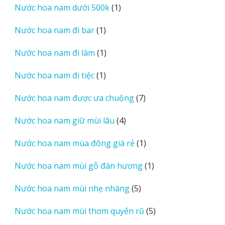
1
Nước hoa nam dưới 500k
1
phẩm
sản
1
Nước hoa nam đi bar
1
phẩm
sản
1
Nước hoa nam đi làm
1
phẩm
sản
1
Nước hoa nam đi tiệc
1
phẩm
sản
7
Nước hoa nam được ưa chuộng
7
phẩm
sản
4
Nước hoa nam giữ mùi lâu
4
phẩm
sản
1
Nước hoa nam mùa đông giá rẻ
1
phẩm
sản
1
Nước hoa nam mùi gỗ đàn hương
1
phẩm
sản
5
Nước hoa nam mùi nhẹ nhàng
5
phẩm
sản
5
Nước hoa nam mùi thơm quyến rũ
5
phẩm
sản