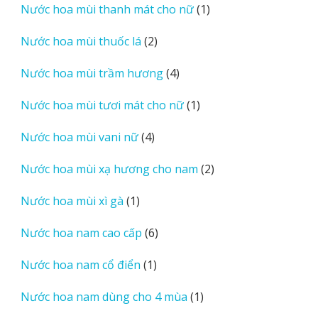
1
Nước hoa mùi thanh mát cho nữ
1
phẩm
sản
2
Nước hoa mùi thuốc lá
2
phẩm
sản
4
Nước hoa mùi trầm hương
4
phẩm
sản
1
Nước hoa mùi tươi mát cho nữ
1
phẩm
sản
4
Nước hoa mùi vani nữ
4
phẩm
sản
2
Nước hoa mùi xạ hương cho nam
2
phẩm
sản
1
Nước hoa mùi xì gà
1
phẩm
sản
6
Nước hoa nam cao cấp
6
phẩm
sản
1
Nước hoa nam cổ điển
1
phẩm
sản
1
Nước hoa nam dùng cho 4 mùa
1
phẩm
sản