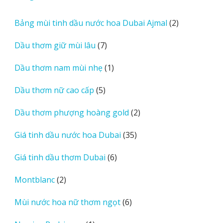
e
phẩm
sản
w
phẩm
2
Bảng mùi tinh dầu nước hoa Dubai Ajmal
2
s
sản
7
Dầu thơm giữ mùi lâu
7
phẩm
sản
1
Dầu thơm nam mùi nhẹ
1
phẩm
sản
5
Dầu thơm nữ cao cấp
5
phẩm
sản
2
Dầu thơm phượng hoàng gold
2
phẩm
sản
35
Giá tinh dầu nước hoa Dubai
35
phẩm
sản
6
Giá tinh dầu thơm Dubai
6
phẩm
sản
2
Montblanc
2
phẩm
sản
6
Mùi nước hoa nữ thơm ngọt
6
phẩm
sản