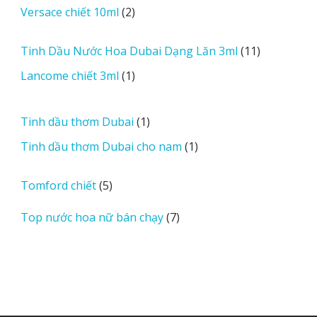
2
Versace chiết 10ml
2
phẩm
sản
phẩm
11
Tinh Dầu Nước Hoa Dubai Dạng Lăn 3ml
11
sản
1
Lancome chiết 3ml
1
phẩm
sản
phẩm
1
Tinh dầu thơm Dubai
1
sản
1
Tinh dầu thơm Dubai cho nam
1
phẩm
sản
phẩm
5
Tomford chiết
5
sản
7
Top nước hoa nữ bán chạy
7
phẩm
sản
phẩm