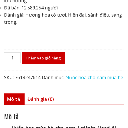
lưu hương
Đã bán: 12.589.254 người
Đánh giá: Hương hoa cỏ tươi. Hiện đại, sành điệu, sang
trọng.
Nước
Thêm vào giỏ hàng
hoa
mùa
hè
SKU:
7618247614
Danh mục:
Nước hoa cho nam mùa hè
cho
nam
Lattafa
Mô tả
Đánh giá (0)
Qaed
Al
Mô tả
Fursan
số