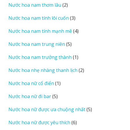
2
Nước hoa nam thơm lâu
2
phẩm
sản
3
Nước hoa nam tính lôi cuốn
3
phẩm
sản
4
Nước hoa nam tính mạnh mẽ
4
phẩm
sản
5
Nước hoa nam trung niên
5
phẩm
sản
1
Nước hoa nam trưởng thành
1
phẩm
sản
2
Nước hoa nhẹ nhàng thanh lịch
2
phẩm
sản
1
Nước hoa nữ cổ điển
1
phẩm
sản
5
Nước hoa nữ đi bar
5
phẩm
sản
5
Nước hoa nữ được ưa chuộng nhất
5
phẩm
sản
6
Nước hoa nữ được yêu thích
6
phẩm
sản