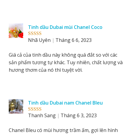
Tinh dầu Dubai mùi Chanel Coco
Nhã Uyên
Tháng 6 6, 2023
Rated
5
out
of 5
Giá cả của tinh dầu này không quá đắt so với các
sản phẩm tương tự khác. Tuy nhiên, chất lượng và
hương thơm của nó thì tuyệt vời.
Tinh dầu Dubai nam Chanel Bleu
Thanh Sang
Tháng 6 3, 2023
Rated
5
out
of 5
Chanel Bleu có mùi hương trầm ấm, gợi lên hình