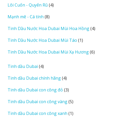
4
Lôi Cuốn - Quyến Rũ
4
phẩm
sản
8
Mạnh mẽ - Cá tính
8
phẩm
sản
4
Tinh Dầu Nước Hoa Dubai Mùi Hoa Hồng
4
phẩm
sản
1
Tinh Dầu Nước Hoa Dubai Mùi Táo
1
phẩm
sản
6
Tinh Dầu Nước Hoa Dubai Mùi Xạ Hương
6
phẩm
sản
phẩm
4
Tinh dầu Dubai
4
sản
4
Tinh dầu Dubai chính hãng
4
phẩm
sản
3
Tinh dầu Dubai con công đỏ
3
phẩm
sản
5
Tinh dầu Dubai con công vàng
5
phẩm
sản
1
Tinh dầu Dubai con công xanh
1
phẩm