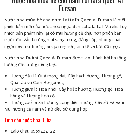
Nước hoa mùa hè cho nam Lattafa Qaed Al
Fursan
lượng
Nước hoa mùa hè cho nam Lattafa Qaed al Fursan
là một
phiên bản mới của nước hoa ngựa đen Lattafa Lail Maleki. Tuy
nhiên sản phẩm này lại có mùi hương dễ chịu hơn phiên bản
trước đó. Vẫn là tông mùi sang trọng, đẳng cấp, nhưng chai
ngựa này mùi hương lại dịu nhẹ hơn, tinh tế và bớt độ ngọt.
Nước hoa Dubai Qaed Al Fursan
được tạo thành bởi ba tầng
hương đặc trưng riêng biệt:
Hương đầu là Quả mọng dại, Cây bạch dương, Hương gỗ,
Quả táo và Cam Bergamot;
Hương giữa là Hoa nhài, Cây hoắc hương, Hương gỗ, Hoa
hồng và Hương hoa cỏ;
Hương cuối là Xạ hương, Long diên hương, Cây sồi và Vani.
Mùi hương cả nam và nữ đều sử dụng hợp.
Tinh dầu nước hoa Dubai
Zalo chat: 0969222122