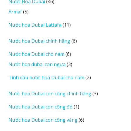
46
Nước Hoa Dubai
46
phẩm
sản
5
Armaf
5
phẩm
sản
11
Nước hoa Dubai Lattafa
11
phẩm
sản
phẩm
6
Nước hoa Dubai chính hãng
6
sản
6
Nước hoa Dubai cho nam
6
phẩm
sản
3
Nước hoa dubai con ngựa
3
phẩm
sản
2
Tinh dầu nước hoa Dubai cho nam
2
phẩm
sản
phẩm
3
Nước hoa Dubai con công chính hãng
3
sản
1
Nước hoa Dubai con công đỏ
1
phẩm
sản
6
Nước hoa Dubai con công vàng
6
phẩm
sản