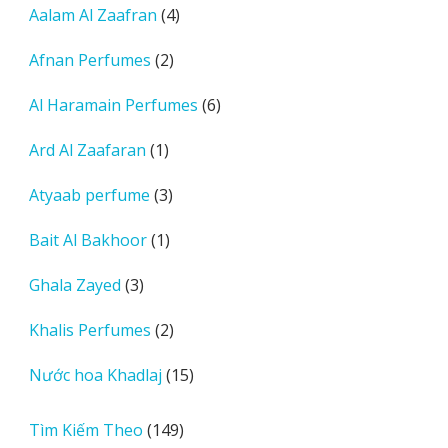
sản
4
Aalam Al Zaafran
4
phẩm
sản
2
Afnan Perfumes
2
phẩm
sản
6
Al Haramain Perfumes
6
phẩm
sản
1
Ard Al Zaafaran
1
phẩm
sản
3
Atyaab perfume
3
phẩm
sản
1
Bait Al Bakhoor
1
phẩm
sản
3
Ghala Zayed
3
phẩm
sản
2
Khalis Perfumes
2
phẩm
sản
15
Nước hoa Khadlaj
15
phẩm
sản
phẩm
149
Tìm Kiếm Theo
149