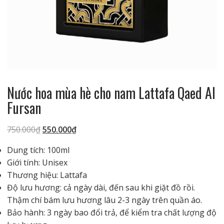
Nước hoa mùa hè cho nam Lattafa Qaed Al
Fursan
Giá
Giá
750.000
₫
550.000
₫
gốc
hiện
Dung tích: 100ml
là:
tại
Giới tính: Unisex
750.000₫.
là:
Thương hiệu: Lattafa
550.000₫.
Độ lưu hương: cả ngày dài, đến sau khi giặt đồ rồi.
Thậm chí bám lưu hương lâu 2-3 ngày trên quần áo.
Bảo hành: 3 ngày bao đổi trả, để kiểm tra chất lượng độ