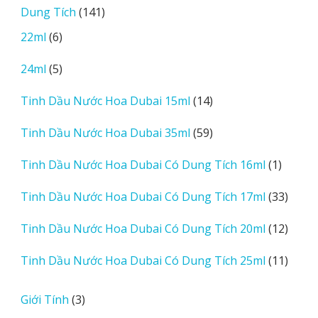
sản
141
Dung Tích
141
phẩm
sản
6
22ml
6
phẩm
sản
5
24ml
5
phẩm
sản
14
Tinh Dầu Nước Hoa Dubai 15ml
14
phẩm
sản
59
Tinh Dầu Nước Hoa Dubai 35ml
59
phẩm
sản
1
Tinh Dầu Nước Hoa Dubai Có Dung Tích 16ml
1
phẩm
sản
33
Tinh Dầu Nước Hoa Dubai Có Dung Tích 17ml
33
phẩm
sản
12
Tinh Dầu Nước Hoa Dubai Có Dung Tích 20ml
12
phẩm
sản
11
Tinh Dầu Nước Hoa Dubai Có Dung Tích 25ml
11
phẩm
sản
phẩm
3
Giới Tính
3
sản