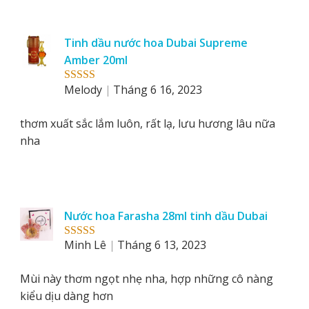
Tinh dầu nước hoa Dubai Supreme
Amber 20ml
Melody
Tháng 6 16, 2023
Rated
5
out
of 5
thơm xuất sắc lắm luôn, rất lạ, lưu hương lâu nữa
nha
Nước hoa Farasha 28ml tinh dầu Dubai
Minh Lê
Tháng 6 13, 2023
Rated
5
out
of 5
Mùi này thơm ngọt nhẹ nha, hợp những cô nàng
kiểu dịu dàng hơn