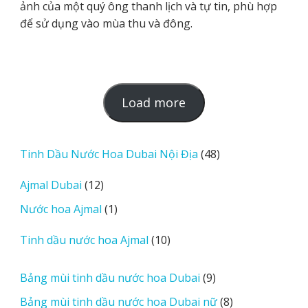
ảnh của một quý ông thanh lịch và tự tin, phù hợp
để sử dụng vào mùa thu và đông.
L
Load more
o
a
d
48
Tinh Dầu Nước Hoa Dubai Nội Địa
48
m
sản
12
Ajmal Dubai
12
o
phẩm
sản
r
1
Nước hoa Ajmal
1
phẩm
e
sản
r
10
Tinh dầu nước hoa Ajmal
10
phẩm
e
sản
v
phẩm
9
Bảng mùi tinh dầu nước hoa Dubai
9
i
sản
8
Bảng mùi tinh dầu nước hoa Dubai nữ
8