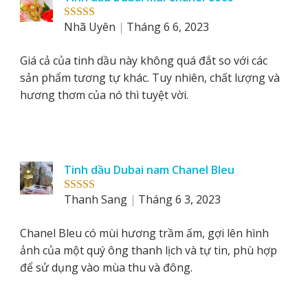
Nhã Uyên
Tháng 6 6, 2023
Rated
5
out
of 5
Giá cả của tinh dầu này không quá đắt so với các
sản phẩm tương tự khác. Tuy nhiên, chất lượng và
hương thơm của nó thì tuyệt vời.
Tinh dầu Dubai nam Chanel Bleu
Thanh Sang
Tháng 6 3, 2023
Rated
5
out
of 5
Chanel Bleu có mùi hương trầm ấm, gợi lên hình
ảnh của một quý ông thanh lịch và tự tin, phù hợp
để sử dụng vào mùa thu và đông.