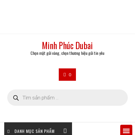
Minh Phúc Dubai
Chọn mặt gửi vàng, chọn thương hiệu gửi tin yêu
0
Tìm
kiếm
sản
phẩm
DANH MỤC SẢN PHẨM