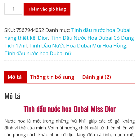
Nước
Thêm vào giỏ hàng
hoa
Miss
Dior
SKU:
7567944052
Danh mục:
Tinh dầu nước hoa Dubai
17ml
hàng thiết kế
,
Dior
,
Tinh Dầu Nước Hoa Dubai Có Dung
tinh
Tích 17ml
,
Tinh Dầu Nước Hoa Dubai Mùi Hoa Hồng
,
dầu
Tinh dầu nước hoa Dubai nữ
Dubai
số
lượng
Mô tả
Thông tin bổ sung
Đánh giá (2)
Mô tả
Tinh dầu nước hoa Dubai Miss Dior
Nước hoa là một trong những “vũ khí” giúp các cô gái khẳng
định vị thế của mình. Với mùi hương chiết xuất từ thiên nhiên với
các phong cách khác nhau từ dịu dàng đến cá tính, mạnh mẽ,