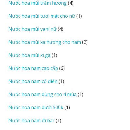
4
Nước hoa mùi trầm hương
4
phẩm
sản
1
Nước hoa mùi tươi mát cho nữ
1
phẩm
sản
4
Nước hoa mùi vani nữ
4
phẩm
sản
2
Nước hoa mùi xạ hương cho nam
2
phẩm
sản
1
Nước hoa mùi xì gà
1
phẩm
sản
6
Nước hoa nam cao cấp
6
phẩm
sản
1
Nước hoa nam cổ điển
1
phẩm
sản
1
Nước hoa nam dùng cho 4 mùa
1
phẩm
sản
1
Nước hoa nam dưới 500k
1
phẩm
sản
1
Nước hoa nam đi bar
1
phẩm
sản