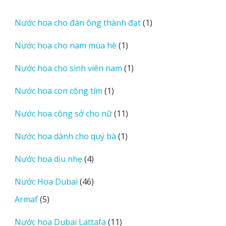
phẩm
sản
phẩm
1
Nước hoa cho đàn ông thành đạt
1
sản
1
Nước hoa cho nam mùa hè
1
phẩm
sản
1
Nước hoa cho sinh viên nam
1
phẩm
sản
1
Nước hoa con công tím
1
phẩm
sản
11
Nước hoa công sở cho nữ
11
phẩm
sản
1
Nước hoa dành cho quý bà
1
phẩm
sản
4
Nước hoa dịu nhẹ
4
phẩm
sản
46
Nước Hoa Dubai
46
phẩm
sản
5
Armaf
5
phẩm
sản
11
Nước hoa Dubai Lattafa
11
phẩm