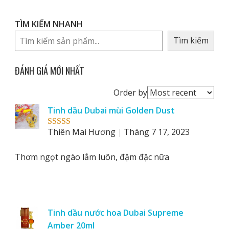
TÌM KIẾM NHANH
Tìm kiếm
ĐÁNH GIÁ MỚI NHẤT
Order
Order by
reviews
Tinh dầu Dubai mùi Golden Dust
by
Thiên Mai Hương
Tháng 7 17, 2023
Rated
5
out
of 5
Thơm ngọt ngào lắm luôn, đậm đặc nữa
Tinh dầu nước hoa Dubai Supreme
Amber 20ml