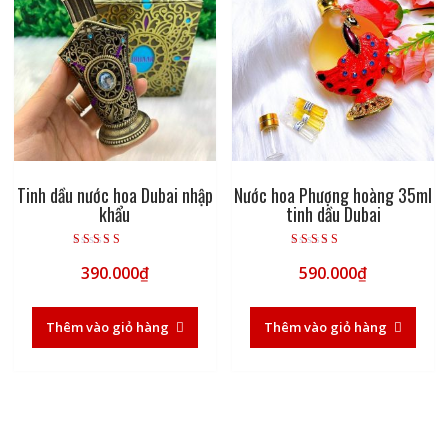
Tinh dầu nước hoa Dubai nhập
Nước hoa Phượng hoàng 35ml
khẩu
tinh dầu Dubai
Được xếp hạng
Được xếp hạng
390.000
₫
590.000
₫
5.00
5.00
5 sao
5 sao
Thêm vào giỏ hàng
Thêm vào giỏ hàng