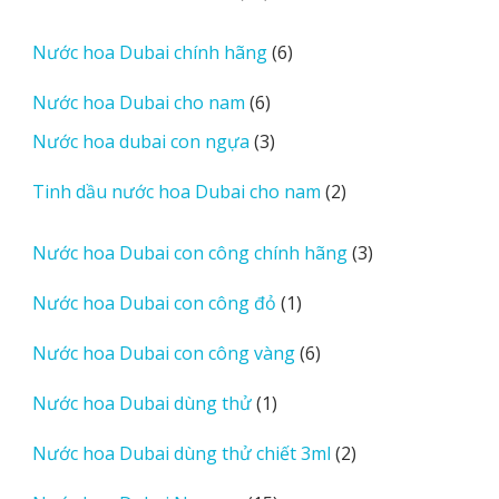
sản
phẩm
6
Nước hoa Dubai chính hãng
6
sản
6
Nước hoa Dubai cho nam
6
phẩm
sản
3
Nước hoa dubai con ngựa
3
phẩm
sản
2
Tinh dầu nước hoa Dubai cho nam
2
phẩm
sản
phẩm
3
Nước hoa Dubai con công chính hãng
3
sản
1
Nước hoa Dubai con công đỏ
1
phẩm
sản
6
Nước hoa Dubai con công vàng
6
phẩm
sản
1
Nước hoa Dubai dùng thử
1
phẩm
sản
2
Nước hoa Dubai dùng thử chiết 3ml
2
phẩm
sản