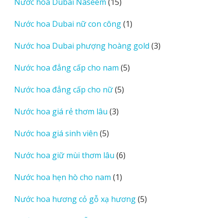
15
Nước hoa Dubai Naseem
15
phẩm
sản
1
Nước hoa Dubai nữ con công
1
phẩm
sản
3
Nước hoa Dubai phượng hoàng gold
3
phẩm
sản
5
Nước hoa đẳng cấp cho nam
5
phẩm
sản
5
Nước hoa đẳng cấp cho nữ
5
phẩm
sản
3
Nước hoa giá rẻ thơm lâu
3
phẩm
sản
5
Nước hoa giá sinh viên
5
phẩm
sản
6
Nước hoa giữ mùi thơm lâu
6
phẩm
sản
1
Nước hoa hẹn hò cho nam
1
phẩm
sản
5
Nước hoa hương cỏ gỗ xạ hương
5
phẩm
sản