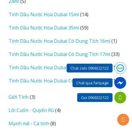
5
24ml
5
phẩm
sản
14
Tinh Dầu Nước Hoa Dubai 15ml
14
phẩm
sản
59
Tinh Dầu Nước Hoa Dubai 35ml
59
phẩm
sản
1
Tinh Dầu Nước Hoa Dubai Có Dung Tích 16ml
1
phẩm
sản
33
Tinh Dầu Nước Hoa Dubai Có Dung Tích 17ml
33
phẩm
sản
12
Tinh Dầu Nước Hoa Dubai Có Dung Tích 20ml
12
phẩm
Chat zalo 0969222122
sản
11
Tinh Dầu Nước Hoa Dubai Có Dung Tích 25ml
11
phẩm
Chat qua fanpage
sản
phẩm
3
Giới Tính
3
Gọi 0969222122
sản
4
Lôi Cuốn - Quyến Rũ
4
phẩm
sản
8
Mạnh mẽ - Cá tính
8
phẩm
sản