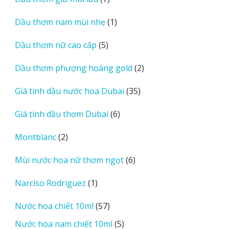
phẩm
sản
1
Dầu thơm nam mùi nhẹ
1
phẩm
sản
5
Dầu thơm nữ cao cấp
5
phẩm
sản
2
Dầu thơm phượng hoàng gold
2
phẩm
sản
35
Giá tinh dầu nước hoa Dubai
35
phẩm
sản
6
Giá tinh dầu thơm Dubai
6
phẩm
sản
2
Montblanc
2
phẩm
sản
6
Mùi nước hoa nữ thơm ngọt
6
phẩm
sản
1
Narciso Rodriguez
1
phẩm
sản
57
Nước hoa chiết 10ml
57
phẩm
sản
5
Nước hoa nam chiết 10ml
5