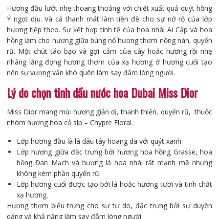
Hương đầu lướt nhẹ thoang thoảng với chiết xuất quả quýt hồng
Ý ngọt dịu. Và cả thanh mát làm tiền đề cho sự nở rộ của lớp
hương tiếp theo. Sự kết hợp tinh tế của hoa nhài Ai Cập và hoa
hồng làm cho hương giữa bùng nổ hương thơm nồng nàn, quyến
rũ. Một chút táo bạo và gợi cảm của cây hoắc hương rồi nhẹ
nhàng lắng đọng hương thơm của xạ hương ở hương cuối tạo
nên sự vương vấn khó quên làm say đắm lòng người.
Lý do chọn tinh dầu nước hoa Dubai Miss Dior
Miss Dior mang mùi hương giản dị, thanh thiện, quyến rũ, thuộc
nhóm hương hoa cỏ síp – Chypre Floral.
Lớp hương đầu là lá dâu tây hoang dã với quýt xanh.
Lớp hương giữa đặc trưng bởi hương hoa hồng Grasse, hoa
hồng Đan Mạch và hương lá hoa nhài rất mạnh mẽ nhưng
không kém phần quyến rũ.
Lớp hương cuối được tạo bởi lá hoắc hương tươi và tinh chất
xạ hương.
Hương thơm biểu trưng cho sự tự do, đặc trưng bởi sự duyên
dáng và khả năng làm say đắm lòng người.