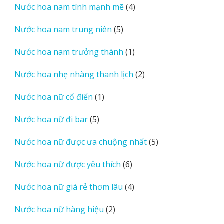
4
Nước hoa nam tính mạnh mẽ
4
phẩm
sản
5
Nước hoa nam trung niên
5
phẩm
sản
1
Nước hoa nam trưởng thành
1
phẩm
sản
2
Nước hoa nhẹ nhàng thanh lịch
2
phẩm
sản
1
Nước hoa nữ cổ điển
1
phẩm
sản
5
Nước hoa nữ đi bar
5
phẩm
sản
5
Nước hoa nữ được ưa chuộng nhất
5
phẩm
sản
6
Nước hoa nữ được yêu thích
6
phẩm
sản
4
Nước hoa nữ giá rẻ thơm lâu
4
phẩm
sản
2
Nước hoa nữ hàng hiệu
2
phẩm
sản