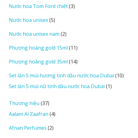
3
Nước hoa Tom Ford chiết
3
phẩm
sản
5
Nước hoa unisex
5
phẩm
sản
2
Nước hoa unisex nam
2
phẩm
sản
11
Phượng hoàng gold 15ml
11
phẩm
sản
14
Phượng hoàng gold 35ml
14
phẩm
sản
10
Set lăn 5 mùi hương tinh dầu nước hoa Dubai
10
phẩm
sản
1
Set lăn 5 mùi nữ tinh dầu nước hoa Dubai
1
phẩm
sản
phẩm
37
Thương hiệu
37
sản
4
Aalam Al Zaafran
4
phẩm
sản
2
Afnan Perfumes
2
phẩm
sản