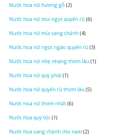
2
Nước hoa nữ hương gỗ
2
phẩm
sản
6
Nước hoa nữ mùi ngọt quyến rũ
6
phẩm
sản
4
Nước hoa nữ mùi sang chảnh
4
phẩm
sản
3
Nước hoa nữ ngọt ngào quyến rũ
3
phẩm
sản
1
Nước hoa nữ nhẹ nhàng thơm lâu
1
phẩm
sản
1
Nước hoa nữ quý phái
1
phẩm
sản
5
Nước hoa nữ quyến rũ thơm lâu
5
phẩm
sản
6
Nước hoa nữ thơm nhất
6
phẩm
sản
1
Nước hoa quý tộc
1
phẩm
sản
2
Nước hoa sang chảnh cho nam
2
phẩm
sản