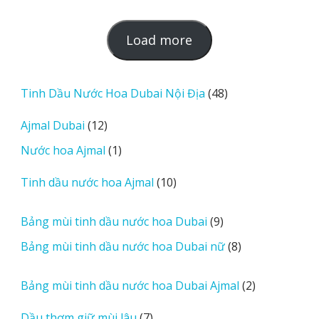
L
Load more
o
a
d
48
Tinh Dầu Nước Hoa Dubai Nội Địa
48
m
sản
12
Ajmal Dubai
12
o
phẩm
sản
r
1
Nước hoa Ajmal
1
phẩm
e
sản
r
10
Tinh dầu nước hoa Ajmal
10
phẩm
e
sản
v
phẩm
9
Bảng mùi tinh dầu nước hoa Dubai
9
i
sản
8
Bảng mùi tinh dầu nước hoa Dubai nữ
8
e
phẩm
sản
w
phẩm
2
Bảng mùi tinh dầu nước hoa Dubai Ajmal
2
s
sản
7
Dầu thơm giữ mùi lâu
7