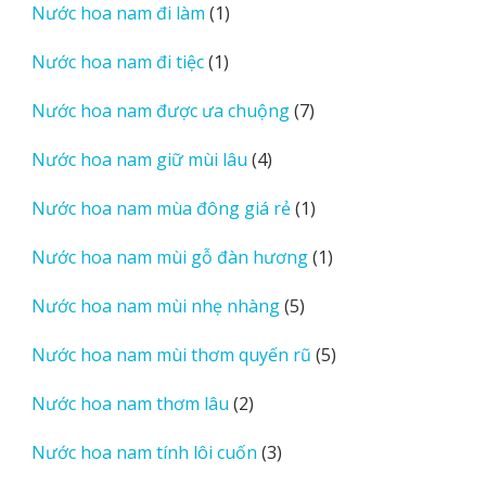
1
Nước hoa nam đi làm
1
phẩm
sản
1
Nước hoa nam đi tiệc
1
phẩm
sản
7
Nước hoa nam được ưa chuộng
7
phẩm
sản
4
Nước hoa nam giữ mùi lâu
4
phẩm
sản
1
Nước hoa nam mùa đông giá rẻ
1
phẩm
sản
1
Nước hoa nam mùi gỗ đàn hương
1
phẩm
sản
5
Nước hoa nam mùi nhẹ nhàng
5
phẩm
sản
5
Nước hoa nam mùi thơm quyến rũ
5
phẩm
sản
2
Nước hoa nam thơm lâu
2
phẩm
sản
3
Nước hoa nam tính lôi cuốn
3
phẩm
sản