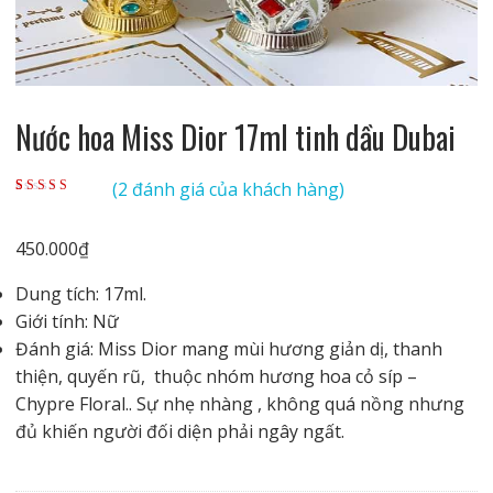
Nước hoa Miss Dior 17ml tinh dầu Dubai
(
2
đánh giá của khách hàng)
5.00
2
trên 5 dựa
trên
đánh giá
450.000
₫
Dung tích: 17ml.
Giới tính: Nữ
Đánh giá: Miss Dior mang mùi hương giản dị, thanh
thiện, quyến rũ, thuộc nhóm hương hoa cỏ síp –
Chypre Floral.. Sự nhẹ nhàng , không quá nồng nhưng
đủ khiến người đối diện phải ngây ngất.