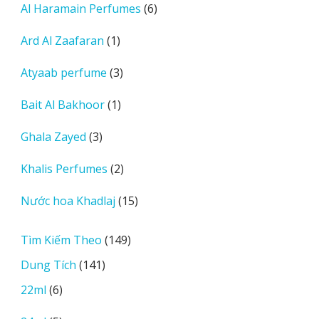
6
Al Haramain Perfumes
6
phẩm
sản
1
Ard Al Zaafaran
1
phẩm
sản
3
Atyaab perfume
3
phẩm
sản
1
Bait Al Bakhoor
1
phẩm
sản
3
Ghala Zayed
3
phẩm
sản
2
Khalis Perfumes
2
phẩm
sản
15
Nước hoa Khadlaj
15
phẩm
sản
phẩm
149
Tìm Kiếm Theo
149
sản
141
Dung Tích
141
phẩm
sản
6
22ml
6
phẩm
sản