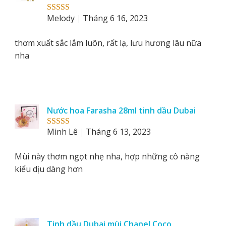
Melody
Tháng 6 16, 2023
Rated
5
out
of 5
thơm xuất sắc lắm luôn, rất lạ, lưu hương lâu nữa
nha
Nước hoa Farasha 28ml tinh dầu Dubai
Minh Lê
Tháng 6 13, 2023
Rated
5
out
of 5
Mùi này thơm ngọt nhẹ nha, hợp những cô nàng
kiểu dịu dàng hơn
Tinh dầu Dubai mùi Chanel Coco