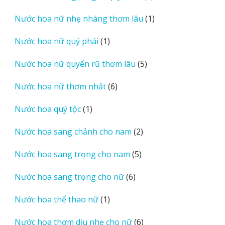
sản
1
Nước hoa nữ nhẹ nhàng thơm lâu
1
phẩm
sản
1
Nước hoa nữ quý phái
1
phẩm
sản
5
Nước hoa nữ quyến rũ thơm lâu
5
phẩm
sản
6
Nước hoa nữ thơm nhất
6
phẩm
sản
1
Nước hoa quý tộc
1
phẩm
sản
2
Nước hoa sang chảnh cho nam
2
phẩm
sản
5
Nước hoa sang trọng cho nam
5
phẩm
sản
6
Nước hoa sang trọng cho nữ
6
phẩm
sản
1
Nước hoa thể thao nữ
1
phẩm
sản
6
Nước hoa thơm dịu nhẹ cho nữ
6
phẩm