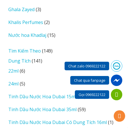
sản
3
Ghala Zayed
3
phẩm
sản
2
Khalis Perfumes
2
phẩm
sản
15
Nước hoa Khadlaj
15
phẩm
sản
phẩm
149
Tìm Kiếm Theo
149
sản
141
Dung Tích
141
phẩm
Chat zalo 0969222122
sản
6
22ml
6
phẩm
sản
Chat qua fanpage
5
24ml
5
phẩm
sản
Gọi 0969222122
14
Tinh Dầu Nước Hoa Dubai 15ml
14
phẩm
sản
59
Tinh Dầu Nước Hoa Dubai 35ml
59
phẩm
sản
1
Tinh Dầu Nước Hoa Dubai Có Dung Tích 16ml
1
phẩm