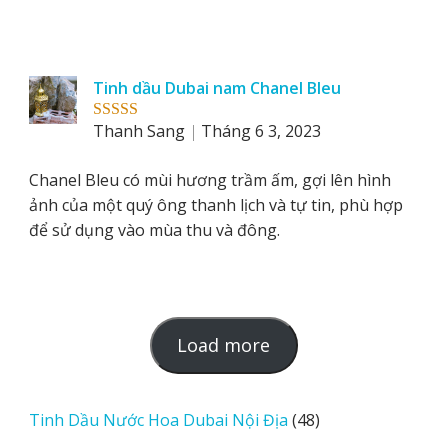
Tinh dầu Dubai nam Chanel Bleu
Thanh Sang
Tháng 6 3, 2023
Rated
5
out
of 5
Chanel Bleu có mùi hương trầm ấm, gợi lên hình
ảnh của một quý ông thanh lịch và tự tin, phù hợp
để sử dụng vào mùa thu và đông.
L
Load more
o
a
d
48
Tinh Dầu Nước Hoa Dubai Nội Địa
48
m
sản