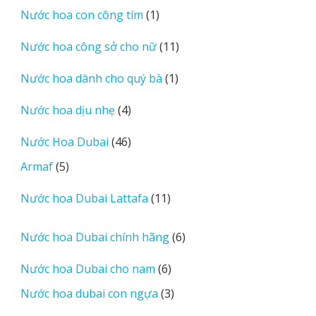
1
Nước hoa con công tím
1
phẩm
sản
11
Nước hoa công sở cho nữ
11
phẩm
sản
1
Nước hoa dành cho quý bà
1
phẩm
sản
4
Nước hoa dịu nhẹ
4
phẩm
sản
46
Nước Hoa Dubai
46
phẩm
sản
5
Armaf
5
phẩm
sản
11
Nước hoa Dubai Lattafa
11
phẩm
sản
phẩm
6
Nước hoa Dubai chính hãng
6
sản
6
Nước hoa Dubai cho nam
6
phẩm
sản
3
Nước hoa dubai con ngựa
3
phẩm
sản