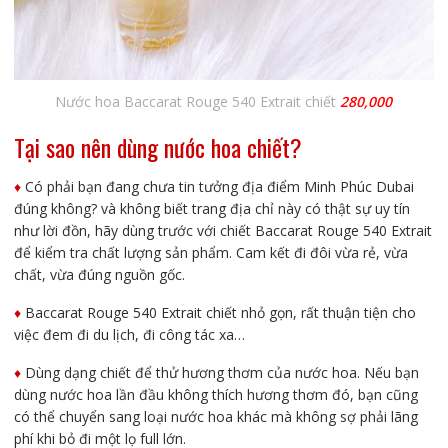
Nước hoa Baccarat Rouge 540 Extrait chiết
280,000
Tại sao nên
d
ùng
nước hoa chiết?
♦️
Có phải bạn đang chưa tin tưởng địa điểm Minh Phúc Dubai
đúng không? và không biết trang địa chỉ này có thật sự uy tín
như lời đồn, hãy dùng trước với chiết Baccarat Rouge 540 Extrait
để kiểm tra chất lượng sản phẩm. Cam kết đi đôi vừa rẻ, vừa
chất, vừa đúng nguồn gốc.
♦️
Baccarat Rouge 540 Extrait chiết nhỏ gọn, rất thuận tiện cho
việc đem đi du lịch, đi công tác xa…
♦️
Dùng dạng chiết để thử hương thơm của nước hoa. Nếu bạn
dùng nước hoa lần đầu không thích hương thơm đó, bạn cũng
có thể chuyển sang loại nước hoa khác mà không sợ phải lãng
phí khi bỏ đi một lọ full lớn.