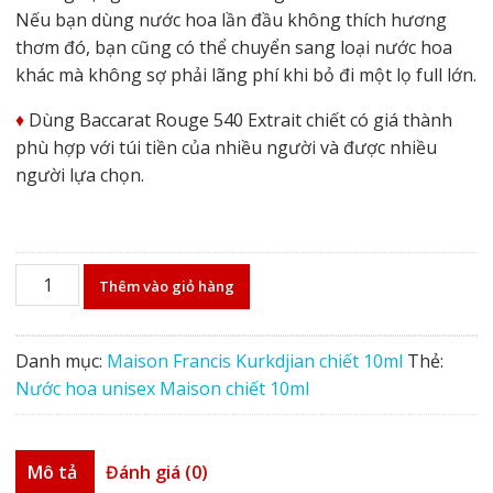
Nếu bạn dùng nước hoa lần đầu không thích hương
thơm đó, bạn cũng có thể chuyển sang loại nước hoa
khác mà không sợ phải lãng phí khi bỏ đi một lọ full lớn.
♦️
Dùng Baccarat Rouge 540 Extrait chiết có giá thành
phù hợp với túi tiền của nhiều người và được nhiều
người lựa chọn.
Nước
Thêm vào giỏ hàng
hoa
unisex
Maison
Danh mục:
Maison Francis Kurkdjian chiết 10ml
Thẻ:
chiết
Nước hoa unisex Maison chiết 10ml
10ml
số
lượng
Mô tả
Đánh giá (0)