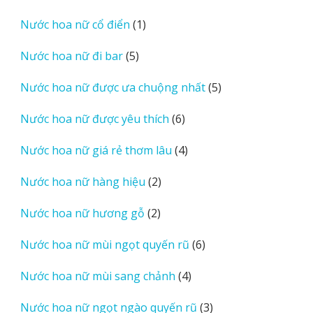
sản
1
Nước hoa nữ cổ điển
1
phẩm
sản
5
Nước hoa nữ đi bar
5
phẩm
sản
5
Nước hoa nữ được ưa chuộng nhất
5
phẩm
sản
6
Nước hoa nữ được yêu thích
6
phẩm
sản
4
Nước hoa nữ giá rẻ thơm lâu
4
phẩm
sản
2
Nước hoa nữ hàng hiệu
2
phẩm
sản
2
Nước hoa nữ hương gỗ
2
phẩm
sản
6
Nước hoa nữ mùi ngọt quyến rũ
6
phẩm
sản
4
Nước hoa nữ mùi sang chảnh
4
phẩm
sản
3
Nước hoa nữ ngọt ngào quyến rũ
3
phẩm