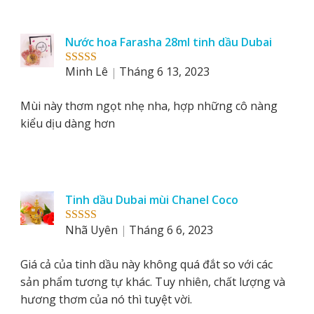
Nước hoa Farasha 28ml tinh dầu Dubai
Minh Lê
Tháng 6 13, 2023
Rated
5
out
of 5
Mùi này thơm ngọt nhẹ nha, hợp những cô nàng
kiểu dịu dàng hơn
Tinh dầu Dubai mùi Chanel Coco
Nhã Uyên
Tháng 6 6, 2023
Rated
5
out
of 5
Giá cả của tinh dầu này không quá đắt so với các
sản phẩm tương tự khác. Tuy nhiên, chất lượng và
hương thơm của nó thì tuyệt vời.