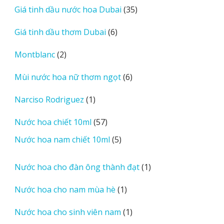
35
Giá tinh dầu nước hoa Dubai
35
phẩm
sản
6
Giá tinh dầu thơm Dubai
6
phẩm
sản
2
Montblanc
2
phẩm
sản
6
Mùi nước hoa nữ thơm ngọt
6
phẩm
sản
1
Narciso Rodriguez
1
phẩm
sản
57
Nước hoa chiết 10ml
57
phẩm
sản
5
Nước hoa nam chiết 10ml
5
phẩm
sản
phẩm
1
Nước hoa cho đàn ông thành đạt
1
sản
1
Nước hoa cho nam mùa hè
1
phẩm
sản
1
Nước hoa cho sinh viên nam
1
phẩm
sản