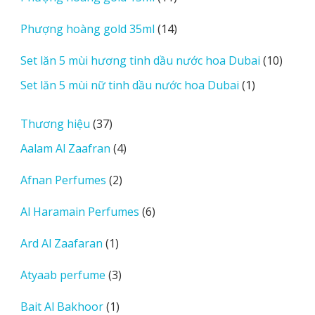
sản
14
Phượng hoàng gold 35ml
14
phẩm
sản
10
Set lăn 5 mùi hương tinh dầu nước hoa Dubai
10
phẩm
sản
1
Set lăn 5 mùi nữ tinh dầu nước hoa Dubai
1
phẩm
sản
phẩm
37
Thương hiệu
37
sản
4
Aalam Al Zaafran
4
phẩm
sản
2
Afnan Perfumes
2
phẩm
sản
6
Al Haramain Perfumes
6
phẩm
sản
1
Ard Al Zaafaran
1
phẩm
sản
3
Atyaab perfume
3
phẩm
sản
1
Bait Al Bakhoor
1
phẩm