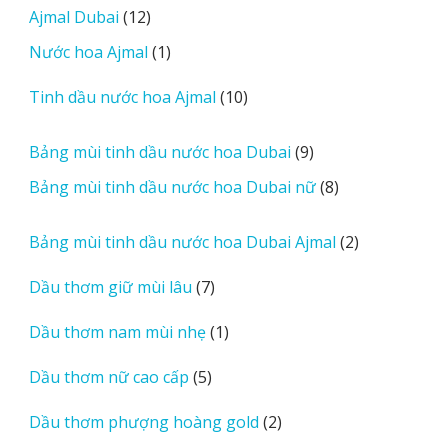
12
Ajmal Dubai
12
o
phẩm
sản
r
1
Nước hoa Ajmal
1
phẩm
e
sản
r
10
Tinh dầu nước hoa Ajmal
10
phẩm
e
sản
v
phẩm
9
Bảng mùi tinh dầu nước hoa Dubai
9
i
sản
8
Bảng mùi tinh dầu nước hoa Dubai nữ
8
e
phẩm
sản
w
phẩm
2
Bảng mùi tinh dầu nước hoa Dubai Ajmal
2
s
sản
7
Dầu thơm giữ mùi lâu
7
phẩm
sản
1
Dầu thơm nam mùi nhẹ
1
phẩm
sản
5
Dầu thơm nữ cao cấp
5
phẩm
sản
2
Dầu thơm phượng hoàng gold
2
phẩm
sản