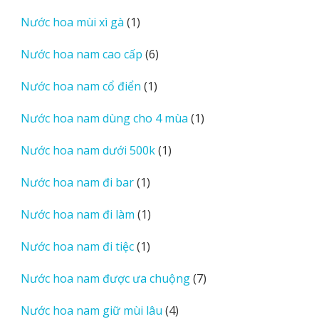
sản
1
Nước hoa mùi xì gà
1
phẩm
sản
6
Nước hoa nam cao cấp
6
phẩm
sản
1
Nước hoa nam cổ điển
1
phẩm
sản
1
Nước hoa nam dùng cho 4 mùa
1
phẩm
sản
1
Nước hoa nam dưới 500k
1
phẩm
sản
1
Nước hoa nam đi bar
1
phẩm
sản
1
Nước hoa nam đi làm
1
phẩm
sản
1
Nước hoa nam đi tiệc
1
phẩm
sản
7
Nước hoa nam được ưa chuộng
7
phẩm
sản
4
Nước hoa nam giữ mùi lâu
4
phẩm