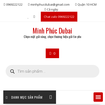
Skip
0969222122
minhphucdubai@gmail.com
Quận 10 HCM
to
Cả ngày
content
Chat zalo 0969222122
Minh Phúc Dubai
Chọn mặt gửi vàng, chọn thương hiệu gửi tin yêu
0
Tìm
kiếm
sản
phẩm
DANH MỤC SẢN PHẨM