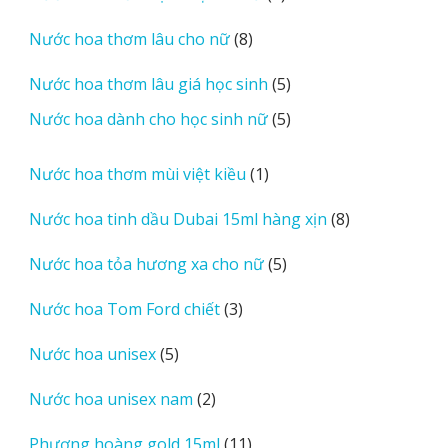
sản
8
Nước hoa thơm lâu cho nữ
8
phẩm
sản
5
Nước hoa thơm lâu giá học sinh
5
phẩm
sản
5
Nước hoa dành cho học sinh nữ
5
phẩm
sản
phẩm
1
Nước hoa thơm mùi việt kiều
1
sản
8
Nước hoa tinh dầu Dubai 15ml hàng xịn
8
phẩm
sản
5
Nước hoa tỏa hương xa cho nữ
5
phẩm
sản
3
Nước hoa Tom Ford chiết
3
phẩm
sản
5
Nước hoa unisex
5
phẩm
sản
2
Nước hoa unisex nam
2
phẩm
sản
11
Phượng hoàng gold 15ml
11
phẩm