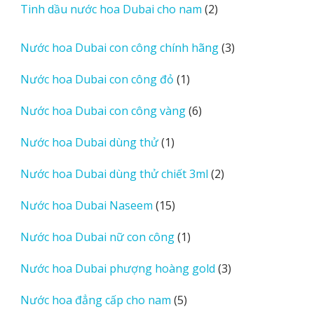
2
Tinh dầu nước hoa Dubai cho nam
2
phẩm
sản
phẩm
3
Nước hoa Dubai con công chính hãng
3
sản
1
Nước hoa Dubai con công đỏ
1
phẩm
sản
6
Nước hoa Dubai con công vàng
6
phẩm
sản
1
Nước hoa Dubai dùng thử
1
phẩm
sản
2
Nước hoa Dubai dùng thử chiết 3ml
2
phẩm
sản
15
Nước hoa Dubai Naseem
15
phẩm
sản
1
Nước hoa Dubai nữ con công
1
phẩm
sản
3
Nước hoa Dubai phượng hoàng gold
3
phẩm
sản
5
Nước hoa đẳng cấp cho nam
5
phẩm