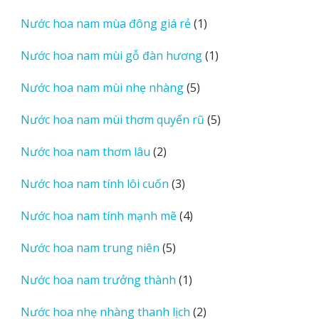
sản
1
Nước hoa nam mùa đông giá rẻ
1
phẩm
sản
1
Nước hoa nam mùi gỗ đàn hương
1
phẩm
sản
5
Nước hoa nam mùi nhẹ nhàng
5
phẩm
sản
5
Nước hoa nam mùi thơm quyến rũ
5
phẩm
sản
2
Nước hoa nam thơm lâu
2
phẩm
sản
3
Nước hoa nam tính lôi cuốn
3
phẩm
sản
4
Nước hoa nam tính mạnh mẽ
4
phẩm
sản
5
Nước hoa nam trung niên
5
phẩm
sản
1
Nước hoa nam trưởng thành
1
phẩm
sản
2
Nước hoa nhẹ nhàng thanh lịch
2
phẩm