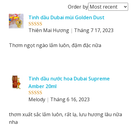
Order
Order by
reviews
Tinh dầu Dubai mùi Golden Dust
by
Thiên Mai Hương
Tháng 7 17, 2023
Rated
5
out
of 5
Thơm ngọt ngào lắm luôn, đậm đặc nữa
Tinh dầu nước hoa Dubai Supreme
Amber 20ml
Melody
Tháng 6 16, 2023
Rated
5
out
of 5
thơm xuất sắc lắm luôn, rất lạ, lưu hương lâu nữa
nha