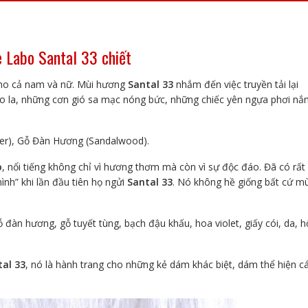
lượng
 Labo Santal 33 chiết
ho cả nam và nữ. Mùi hương
Santal 33
nhắm đến việc truyền tải lại
o la, những cơn gió sa mạc nóng bức, những chiếc yên ngựa phơi nắ
er), Gỗ Đàn Hương (Sandalwood).
o
, nổi tiếng không chỉ vì hương thơm mà còn vì sự độc đáo. Đã có rất
ình” khi lần đầu tiên họ ngửi
Santal 33
. Nó không hề giống bất cứ mù
 đàn hương, gỗ tuyết tùng, bạch đậu khấu, hoa violet, giấy cói, da, h
tal 33
, nó là hành trang cho những kẻ dám khác biệt, dám thể hiện cá