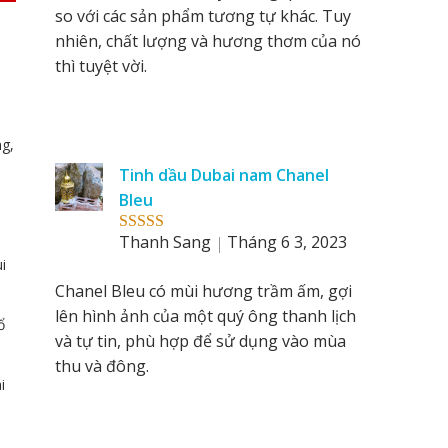
so với các sản phẩm tương tự khác. Tuy
nhiên, chất lượng và hương thơm của nó
thì tuyệt vời.
ng,
Tinh dầu Dubai nam Chanel
Bleu
Thanh Sang
Tháng 6 3, 2023
Rated
5
out
of 5
i
Chanel Bleu có mùi hương trầm ấm, gợi
lên hình ảnh của một quý ông thanh lịch
ổ
và tự tin, phù hợp để sử dụng vào mùa
thu và đông.
i