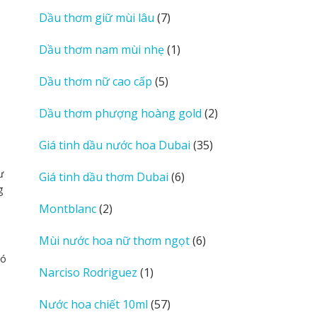
sản
7
Dầu thơm giữ mùi lâu
7
phẩm
sản
1
Dầu thơm nam mùi nhẹ
1
phẩm
sản
5
Dầu thơm nữ cao cấp
5
phẩm
sản
2
Dầu thơm phượng hoàng gold
2
phẩm
sản
35
Giá tinh dầu nước hoa Dubai
35
phẩm
sản
ư
6
Giá tinh dầu thơm Dubai
6
phẩm
g
sản
2
Montblanc
2
phẩm
sản
6
Mùi nước hoa nữ thơm ngọt
6
phẩm
sản
có
1
Narciso Rodriguez
1
phẩm
sản
57
Nước hoa chiết 10ml
57
phẩm