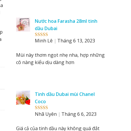
oa
l
Nước hoa Farasha 28ml tinh
dầu Dubai
ợp
a
Minh Lê
Tháng 6 13, 2023
Rated
5
out
of 5
Mùi này thơm ngọt nhẹ nha, hợp những
cô nàng kiểu dịu dàng hơn
Tinh dầu Dubai mùi Chanel
Coco
Nhã Uyên
Tháng 6 6, 2023
Rated
5
out
of 5
Giá cả của tinh dầu này không quá đắt