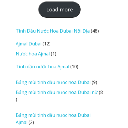
L
Load more
o
a
d
48
Tinh Dầu Nước Hoa Dubai Nội Địa
48
m
sản
12
Ajmal Dubai
12
o
phẩm
sản
r
1
Nước hoa Ajmal
1
phẩm
e
sản
r
10
Tinh dầu nước hoa Ajmal
10
phẩm
e
sản
v
phẩm
9
Bảng mùi tinh dầu nước hoa Dubai
9
i
sản
Bảng mùi tinh dầu nước hoa Dubai nữ
8
e
phẩm
8
w
sản
s
phẩm
Bảng mùi tinh dầu nước hoa Dubai
2
Ajmal
2