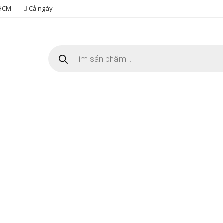
 HCM
Cả ngày
Tìm
kiếm
sản
phẩm