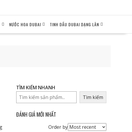
I
NƯỚC HOA DUBAI
TINH DẦU DUBAI DẠNG LĂN
TÌM KIẾM NHANH
Tìm kiếm
ĐÁNH GIÁ MỚI NHẤT
Order
g
Order by