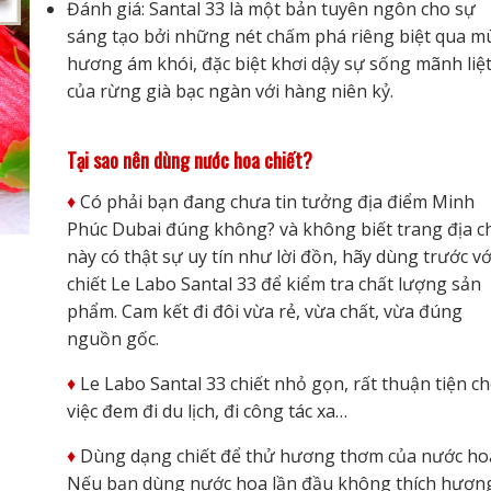
Đánh giá: Santal 33 là một bản tuyên ngôn cho sự
sáng tạo bởi những nét chấm phá riêng biệt qua m
hương ám khói, đặc biệt khơi dậy sự sống mãnh liệ
của rừng già bạc ngàn với hàng niên kỷ.
Tại sao nên dùng nước hoa chiết?
♦️
Có phải bạn đang chưa tin tưởng địa điểm Minh
Phúc Dubai đúng không? và không biết trang địa ch
này có thật sự uy tín như lời đồn, hãy dùng trước vớ
chiết Le Labo Santal 33 để kiểm tra chất lượng sản
phẩm. Cam kết đi đôi vừa rẻ, vừa chất, vừa đúng
nguồn gốc.
♦️
Le Labo Santal 33 chiết nhỏ gọn, rất thuận tiện c
việc đem đi du lịch, đi công tác xa…
♦️
Dùng dạng chiết để thử hương thơm của nước ho
Nếu bạn dùng nước hoa lần đầu không thích hươn