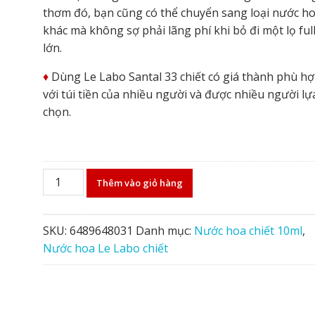
thơm đó, bạn cũng có thể chuyển sang loại nước h
khác mà không sợ phải lãng phí khi bỏ đi một lọ ful
lớn.
♦️
Dùng Le Labo Santal 33 chiết có giá thành phù h
với túi tiền của nhiều người và được nhiều người lự
chọn.
Nước
Thêm vào giỏ hàng
hoa
Le
Labo
SKU:
6489648031
Danh mục:
Nước hoa chiết 10ml
,
Santal
Nước hoa Le Labo chiết
33
chiết
số