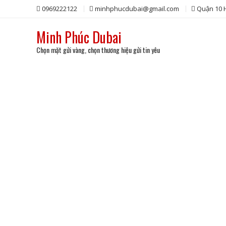
Skip
0969222122
minhphucdubai@gmail.com
Quận 10
to
content
Minh Phúc Dubai
Chọn mặt gửi vàng, chọn thương hiệu gửi tin yêu