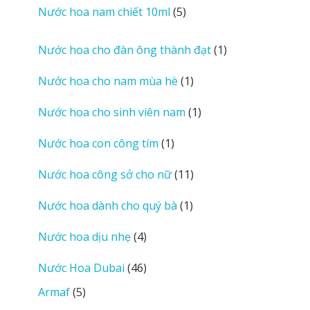
sản
5
Nước hoa nam chiết 10ml
5
phẩm
sản
phẩm
1
Nước hoa cho đàn ông thành đạt
1
sản
1
Nước hoa cho nam mùa hè
1
phẩm
sản
1
Nước hoa cho sinh viên nam
1
phẩm
sản
1
Nước hoa con công tím
1
phẩm
sản
11
Nước hoa công sở cho nữ
11
phẩm
sản
1
Nước hoa dành cho quý bà
1
phẩm
sản
4
Nước hoa dịu nhẹ
4
phẩm
sản
46
Nước Hoa Dubai
46
phẩm
sản
5
Armaf
5
phẩm
sản