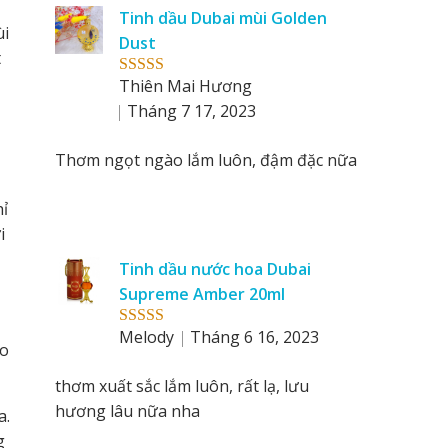
reviews
Tinh dầu Dubai mùi Golden
by
ùi
Dust
t
Thiên Mai Hương
Rated
5
out
of 5
Tháng 7 17, 2023
Thơm ngọt ngào lắm luôn, đậm đặc nữa
ỉ
i
Tinh dầu nước hoa Dubai
Supreme Amber 20ml
Melody
Tháng 6 16, 2023
Rated
5
out
ho
of 5
thơm xuất sắc lắm luôn, rất lạ, lưu
hương lâu nữa nha
a.
g