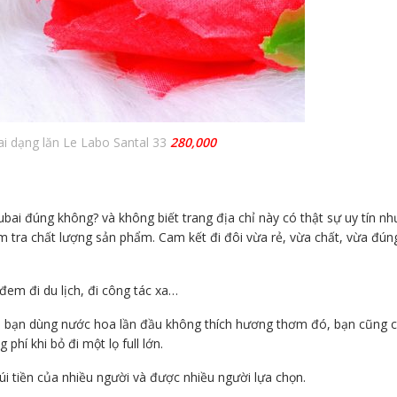
i dạng lăn Le Labo Santal 33
280,000
ai đúng không? và không biết trang địa chỉ này có thật sự uy tín nh
ểm tra chất lượng sản phẩm. Cam kết đi đôi vừa rẻ, vừa chất, vừa đún
 đem đi du lịch, đi công tác xa…
 bạn dùng nước hoa lần đầu không thích hương thơm đó, bạn cũng 
hí khi bỏ đi một lọ full lớn.
úi tiền của nhiều người và được nhiều người lựa chọn.