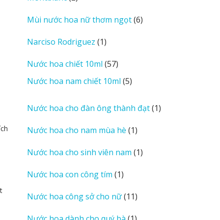
sản
6
Mùi nước hoa nữ thơm ngọt
6
phẩm
sản
1
Narciso Rodriguez
1
phẩm
sản
57
Nước hoa chiết 10ml
57
phẩm
sản
5
Nước hoa nam chiết 10ml
5
phẩm
sản
phẩm
1
Nước hoa cho đàn ông thành đạt
1
sản
ích
1
Nước hoa cho nam mùa hè
1
phẩm
sản
1
Nước hoa cho sinh viên nam
1
phẩm
sản
1
Nước hoa con công tím
1
phẩm
sản
t
11
Nước hoa công sở cho nữ
11
phẩm
sản
1
Nước hoa dành cho quý bà
1