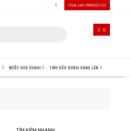
Chat zalo 0969222122
0
I
NƯỚC HOA DUBAI
TINH DẦU DUBAI DẠNG LĂN
TÌM KIẾM NHANH