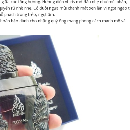
 giữa các tầng hương. Hương diên vĩ Iris mở đầu nhẹ như mùi phấn,
uyến rũ nhè nhẹ. Cỏ đuôi ngựa mùi chanh mát xen lẫn vị ngọt ngào 
hỗ phách trong trẻo, ngọt ấm.
ọn hoàn hảo dành cho những quý ông mang phong cách mạnh mẽ và