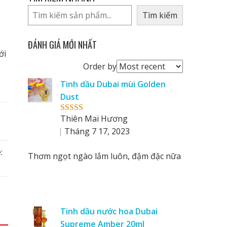
Tìm kiếm
ĐÁNH GIÁ MỚI NHẤT
ới
Order
Order by
reviews
Tinh dầu Dubai mùi Golden
by
Dust
Thiên Mai Hương
Rated
5
out
of 5
Tháng 7 17, 2023
:
Thơm ngọt ngào lắm luôn, đậm đặc nữa
Tinh dầu nước hoa Dubai
Supreme Amber 20ml