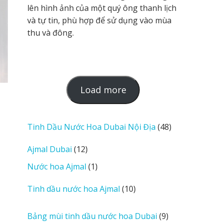
lên hình ảnh của một quý ông thanh lịch
và tự tin, phù hợp để sử dụng vào mùa
thu và đông.
L
Load more
o
a
d
48
Tinh Dầu Nước Hoa Dubai Nội Địa
48
m
sản
12
Ajmal Dubai
12
o
phẩm
sản
r
1
Nước hoa Ajmal
1
phẩm
e
sản
r
10
Tinh dầu nước hoa Ajmal
10
phẩm
e
sản
v
phẩm
9
Bảng mùi tinh dầu nước hoa Dubai
9