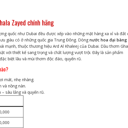
hala Zayed chính hãng
ơng quốc như Dubai đều được xếp vào những mặt hàng xa xỉ và đắt 
g lưu giàu có ở những quốc gia Trung Đông. Dòng
nước hoa đại bàng
i mạnh, thuộc thương hiệu Ard Al Khaleej của Dubai. Dầu thơm Gha
t với thiết kế sang trọng và chất lượng vượt trội. Đây là sản phẩm
ặc biệt lâu và mùi thơm độc đáo, quyến rũ.
 nào?
i mát, nhẹ nhàng.
h và nồng nàn.
– sâu lắng và quyến rũ.
0,000
0,000