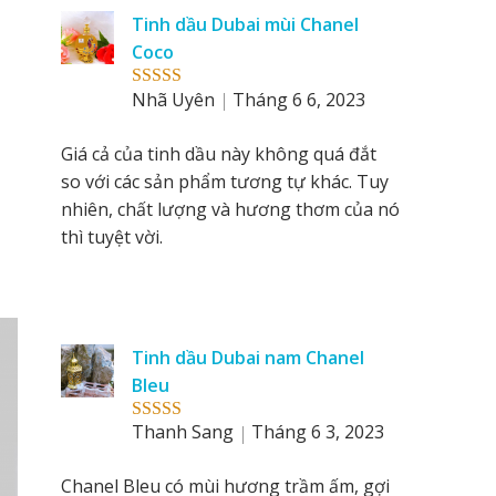
Tinh dầu Dubai mùi Chanel
Coco
Nhã Uyên
Tháng 6 6, 2023
Rated
5
out
of 5
Giá cả của tinh dầu này không quá đắt
so với các sản phẩm tương tự khác. Tuy
nhiên, chất lượng và hương thơm của nó
thì tuyệt vời.
Tinh dầu Dubai nam Chanel
Bleu
Thanh Sang
Tháng 6 3, 2023
Rated
5
out
of 5
Chanel Bleu có mùi hương trầm ấm, gợi