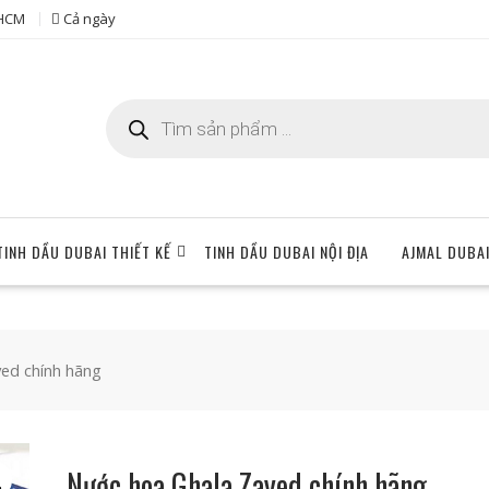
 HCM
Cả ngày
Tìm
kiếm
sản
phẩm
TINH DẦU DUBAI THIẾT KẾ
TINH DẦU DUBAI NỘI ĐỊA
AJMAL DUBA
ed chính hãng
Nước hoa Ghala Zayed chính hãng