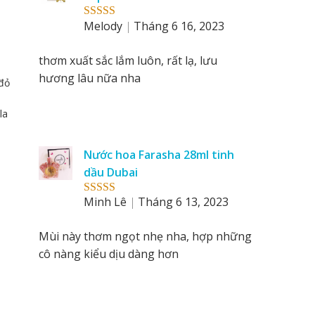
Melody
Tháng 6 16, 2023
Rated
5
out
of 5
thơm xuất sắc lắm luôn, rất lạ, lưu
hương lâu nữa nha
đỏ
la
Nước hoa Farasha 28ml tinh
dầu Dubai
Minh Lê
Tháng 6 13, 2023
Rated
5
out
of 5
Mùi này thơm ngọt nhẹ nha, hợp những
cô nàng kiểu dịu dàng hơn