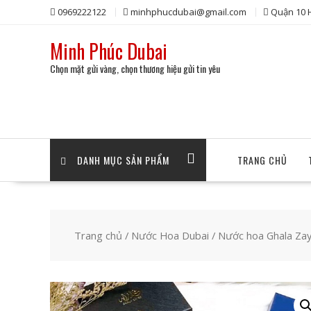
Skip
0969222122
minhphucdubai@gmail.com
Quận 10
to
content
Minh Phúc Dubai
Chọn mặt gửi vàng, chọn thương hiệu gửi tin yêu
DANH MỤC SẢN PHẨM
TRANG CHỦ
Trang chủ
/
Nước Hoa Dubai
/ Nước hoa Ghala Zay