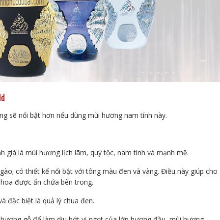
ld
ũng sẽ nổi bật hơn nếu dùng mùi hương nam tính này.
 giá là mùi hương lịch lãm, quý tộc, nam tính và mạnh mẽ.
; có thiết kế nổi bật với tông màu đen và vàng. Điều này giúp cho
 hoa được ẩn chứa bên trong.
 đặc biệt là quả lý chua đen.
à hương gỗ để làm dịu bớt vị ngọt của lớp hương đầu, mùi hương