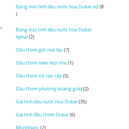
i
sản
Bảng mùi tinh dầu nước hoa Dubai nữ
8
e
phẩm
8
w
sản
s
phẩm
h.
Bảng mùi tinh dầu nước hoa Dubai
2
Ajmal
2
sản
7
Dầu thơm giữ mùi lâu
7
phẩm
sản
1
Dầu thơm nam mùi nhẹ
1
phẩm
sản
5
Dầu thơm nữ cao cấp
5
phẩm
sản
2
Dầu thơm phượng hoàng gold
2
phẩm
sản
35
Giá tinh dầu nước hoa Dubai
35
phẩm
sản
6
Giá tinh dầu thơm Dubai
6
phẩm
sản
2
Montblanc
2
phẩm