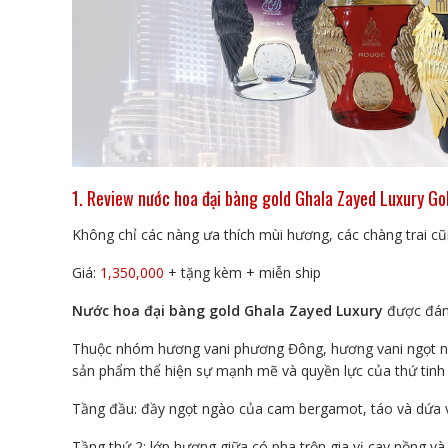
1. Review nước hoa đại bàng gold Ghala Zayed Luxury Go
Không chỉ các nàng ưa thích mùi hương, các chàng trai c
Giá:
1,350,000
+ tặng kèm + miễn ship
Nước hoa đại bàng gold Ghala Zayed Luxury
được đánh
Thuộc nhóm hương vani phương Đông, hương vani ngọt ngào
sản phẩm thể hiện sự mạnh mẽ và quyền lực của thứ tinh
Tầng đầu: đầy ngọt ngào của cam bergamot, táo và dứa và
Tầng thứ 2: lớp hương giữa có pha trộn gia vị cay nồng v