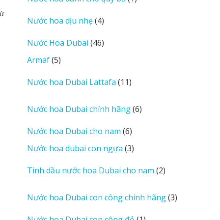
phẩm
sản
từ
4
Nước hoa dịu nhẹ
4
phẩm
sản
46
Nước Hoa Dubai
46
phẩm
sản
5
Armaf
5
phẩm
sản
11
Nước hoa Dubai Lattafa
11
phẩm
sản
phẩm
6
Nước hoa Dubai chính hãng
6
sản
6
Nước hoa Dubai cho nam
6
phẩm
sản
3
Nước hoa dubai con ngựa
3
phẩm
sản
2
Tinh dầu nước hoa Dubai cho nam
2
phẩm
sản
phẩm
3
Nước hoa Dubai con công chính hãng
3
sản
1
Nước hoa Dubai con công đỏ
1