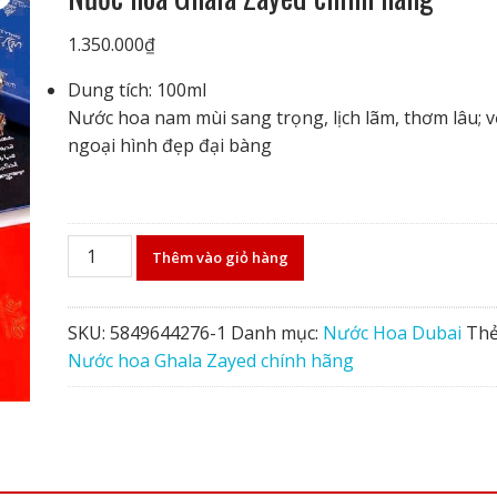
1.350.000
₫
Dung tích: 100ml
Nước hoa nam mùi sang trọng, lịch lãm, thơm lâu; v
ngoại hình đẹp đại bàng
Nước
Thêm vào giỏ hàng
hoa
Ghala
Zayed
SKU:
5849644276-1
Danh mục:
Nước Hoa Dubai
Thẻ
chính
Nước hoa Ghala Zayed chính hãng
hãng
số
lượng