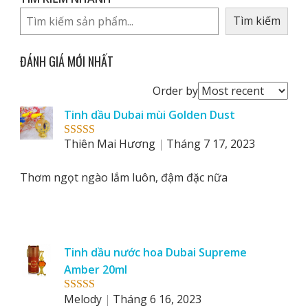
Tìm kiếm
ĐÁNH GIÁ MỚI NHẤT
Order
Order by
reviews
Tinh dầu Dubai mùi Golden Dust
by
Thiên Mai Hương
Tháng 7 17, 2023
Rated
5
out
of 5
Thơm ngọt ngào lắm luôn, đậm đặc nữa
Tinh dầu nước hoa Dubai Supreme
Amber 20ml
Melody
Tháng 6 16, 2023
Rated
5
out