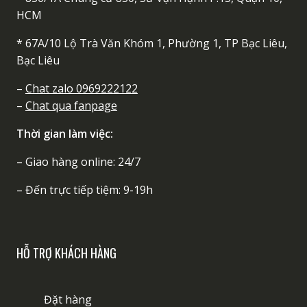
HCM
* 67A/10 Lộ Trà Văn Khóm 1, Phường 1, TP Bạc Liêu,
Bạc Liêu
–
Chat zalo 0969222122
–
Chat qua fanpage
Thời gian làm việc:
– Giao hàng online: 24/7
– Đến trực tiếp tiệm: 9-19h
HỖ TRỢ KHÁCH HÀNG
Đặt hàng