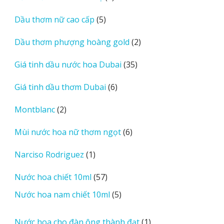
sản
5
Dầu thơm nữ cao cấp
5
phẩm
sản
2
Dầu thơm phượng hoàng gold
2
phẩm
sản
35
Giá tinh dầu nước hoa Dubai
35
phẩm
sản
6
Giá tinh dầu thơm Dubai
6
phẩm
sản
2
Montblanc
2
phẩm
sản
6
Mùi nước hoa nữ thơm ngọt
6
phẩm
sản
1
Narciso Rodriguez
1
phẩm
sản
57
Nước hoa chiết 10ml
57
phẩm
sản
5
Nước hoa nam chiết 10ml
5
phẩm
sản
phẩm
1
Nước hoa cho đàn ông thành đạt
1