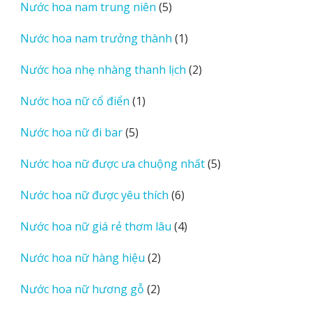
5
Nước hoa nam trung niên
5
phẩm
sản
1
Nước hoa nam trưởng thành
1
phẩm
sản
2
Nước hoa nhẹ nhàng thanh lịch
2
phẩm
sản
1
Nước hoa nữ cổ điển
1
phẩm
sản
5
Nước hoa nữ đi bar
5
phẩm
sản
5
Nước hoa nữ được ưa chuộng nhất
5
phẩm
sản
6
Nước hoa nữ được yêu thích
6
phẩm
sản
4
Nước hoa nữ giá rẻ thơm lâu
4
phẩm
sản
2
Nước hoa nữ hàng hiệu
2
phẩm
sản
2
Nước hoa nữ hương gỗ
2
phẩm
sản