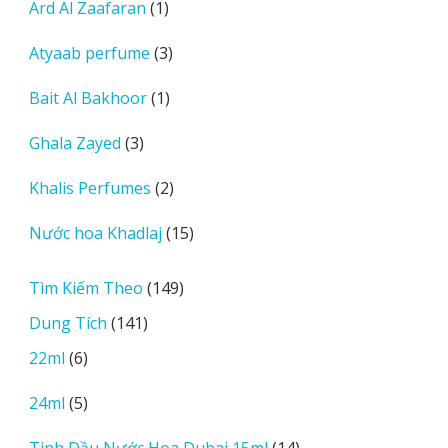
1
Ard Al Zaafaran
1
phẩm
sản
3
Atyaab perfume
3
phẩm
sản
1
Bait Al Bakhoor
1
phẩm
sản
3
Ghala Zayed
3
phẩm
sản
2
Khalis Perfumes
2
phẩm
sản
15
Nước hoa Khadlaj
15
phẩm
sản
phẩm
149
Tìm Kiếm Theo
149
sản
141
Dung Tích
141
phẩm
sản
6
22ml
6
phẩm
sản
5
24ml
5
phẩm
sản
14
Tinh Dầu Nước Hoa Dubai 15ml
14