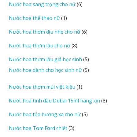
6
Nước hoa sang trọng cho nữ
6
phẩm
sản
1
Nước hoa thể thao nữ
1
phẩm
sản
6
Nước hoa thơm dịu nhẹ cho nữ
6
phẩm
sản
8
Nước hoa thơm lâu cho nữ
8
phẩm
sản
5
Nước hoa thơm lâu giá học sinh
5
phẩm
sản
5
Nước hoa dành cho học sinh nữ
5
phẩm
sản
phẩm
1
Nước hoa thơm mùi việt kiều
1
sản
8
Nước hoa tinh dầu Dubai 15ml hàng xịn
8
phẩm
sản
5
Nước hoa tỏa hương xa cho nữ
5
phẩm
sản
3
Nước hoa Tom Ford chiết
3
phẩm
sản