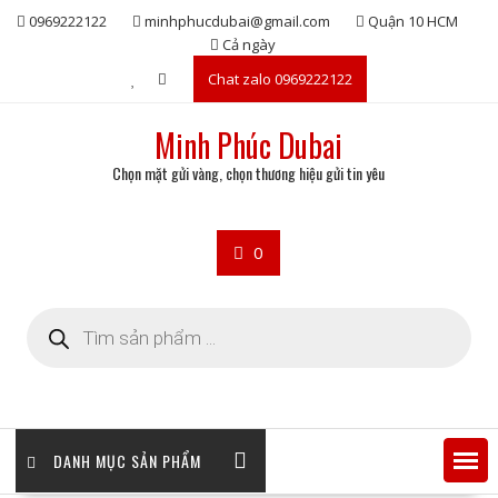
Skip
0969222122
minhphucdubai@gmail.com
Quận 10 HCM
to
Cả ngày
content
Chat zalo 0969222122
Minh Phúc Dubai
Chọn mặt gửi vàng, chọn thương hiệu gửi tin yêu
0
Tìm
kiếm
sản
phẩm
DANH MỤC SẢN PHẨM