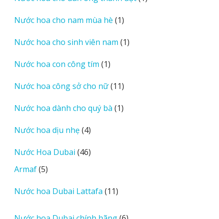
sản
1
Nước hoa cho nam mùa hè
1
phẩm
sản
1
Nước hoa cho sinh viên nam
1
phẩm
sản
1
Nước hoa con công tím
1
phẩm
sản
11
Nước hoa công sở cho nữ
11
phẩm
sản
1
Nước hoa dành cho quý bà
1
phẩm
sản
4
Nước hoa dịu nhẹ
4
phẩm
sản
46
Nước Hoa Dubai
46
phẩm
sản
5
Armaf
5
phẩm
sản
11
Nước hoa Dubai Lattafa
11
phẩm
sản
phẩm
6
Nước hoa Dubai chính hãng
6