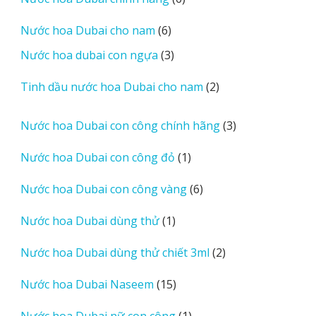
sản
6
Nước hoa Dubai cho nam
6
phẩm
sản
3
Nước hoa dubai con ngựa
3
phẩm
sản
2
Tinh dầu nước hoa Dubai cho nam
2
phẩm
sản
phẩm
3
Nước hoa Dubai con công chính hãng
3
sản
1
Nước hoa Dubai con công đỏ
1
phẩm
sản
6
Nước hoa Dubai con công vàng
6
phẩm
sản
1
Nước hoa Dubai dùng thử
1
phẩm
sản
2
Nước hoa Dubai dùng thử chiết 3ml
2
phẩm
sản
15
Nước hoa Dubai Naseem
15
phẩm
sản
1
Nước hoa Dubai nữ con công
1