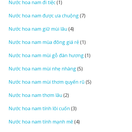
1
Nước hoa nam đi tiệc
1
phẩm
sản
7
Nước hoa nam được ưa chuộng
7
phẩm
sản
4
Nước hoa nam giữ mùi lâu
4
phẩm
sản
1
Nước hoa nam mùa đông giá rẻ
1
phẩm
sản
1
Nước hoa nam mùi gỗ đàn hương
1
phẩm
sản
5
Nước hoa nam mùi nhẹ nhàng
5
phẩm
sản
5
Nước hoa nam mùi thơm quyến rũ
5
phẩm
sản
2
Nước hoa nam thơm lâu
2
phẩm
sản
3
Nước hoa nam tính lôi cuốn
3
phẩm
sản
4
Nước hoa nam tính mạnh mẽ
4
phẩm
sản