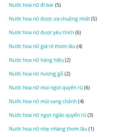
5
Nước hoa nữ đi bar
5
phẩm
sản
5
Nước hoa nữ được ưa chuộng nhất
5
phẩm
sản
6
Nước hoa nữ được yêu thích
6
phẩm
sản
4
Nước hoa nữ giá rẻ thơm lâu
4
phẩm
sản
2
Nước hoa nữ hàng hiệu
2
phẩm
sản
2
Nước hoa nữ hương gỗ
2
phẩm
sản
6
Nước hoa nữ mùi ngọt quyến rũ
6
phẩm
sản
4
Nước hoa nữ mùi sang chảnh
4
phẩm
sản
3
Nước hoa nữ ngọt ngào quyến rũ
3
phẩm
sản
1
Nước hoa nữ nhẹ nhàng thơm lâu
1
phẩm
sản