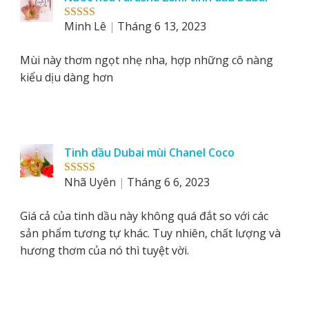
Minh Lê
Tháng 6 13, 2023
Rated
5
out
of 5
Mùi này thơm ngọt nhẹ nha, hợp những cô nàng
kiểu dịu dàng hơn
Tinh dầu Dubai mùi Chanel Coco
Nhã Uyên
Tháng 6 6, 2023
Rated
5
out
of 5
Giá cả của tinh dầu này không quá đắt so với các
sản phẩm tương tự khác. Tuy nhiên, chất lượng và
hương thơm của nó thì tuyệt vời.