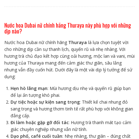
Nước hoa Dubai nữ chính hãng Thuraya này phù hợp với những
dịp nào?
Nước hoa Dubai nữ chính hãng
Thuraya
là lựa chọn tuyệt vời
cho những dịp cần sự thanh lịch, quyến rũ và nhẹ nhàng. Với
hương trà chủ đạo kết hợp cùng oải hương, mộc lan và vani, mùi
hương của Thuraya mang đến cảm giác thư giãn, sâu lắng
nhưng vẫn đầy cuốn hút. Dưới đây là một vài dịp lý tưởng để sử
dụng:
Hẹn hò lãng mạn
: Mùi hương dịu nhẹ và quyến rũ giúp bạn
để lại ấn tượng khó phai.
Dự tiệc hoặc sự kiện sang trọng
: Thiết kế chai nhung đỏ
sang trọng và hương thơm tinh tế rất phù hợp với không gian
đẳng cấp.
Đi làm hoặc gặp gỡ đối tác
: Hương trà thanh mát tạo cảm
giác chuyên nghiệp nhưng vẫn nữ tính.
Dạo phố, café cuối tuần
: Nhẹ nhàng, thư giãn – đúng chất