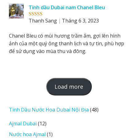
Tinh dầu Dubai nam Chanel Bleu
Thanh Sang
Tháng 6 3, 2023
Rated
5
out
of 5
Chanel Bleu có mùi hương trầm ấm, gợi lên hình
ảnh của một quý ông thanh lịch và tự tin, phù hợp
để sử dụng vào mùa thu và đông.
L
Load more
o
a
d
48
Tinh Dầu Nước Hoa Dubai Nội Địa
48
m
sản
12
Ajmal Dubai
12
o
phẩm
sản
r
1
Nước hoa Ajmal
1