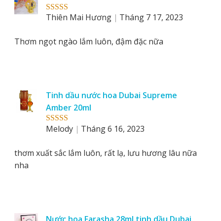
by
Thiên Mai Hương
Tháng 7 17, 2023
Rated
5
out
of 5
Thơm ngọt ngào lắm luôn, đậm đặc nữa
Tinh dầu nước hoa Dubai Supreme
Amber 20ml
Melody
Tháng 6 16, 2023
Rated
5
out
of 5
thơm xuất sắc lắm luôn, rất lạ, lưu hương lâu nữa
nha
Nước hoa Farasha 28ml tinh dầu Dubai