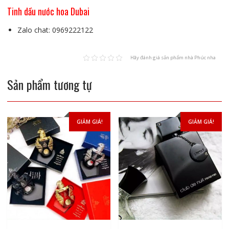
Tinh dầu nước hoa Dubai
Zalo chat: 0969222122
Hãy đánh giá sản phẩm nhà Phúc nha
Sản phẩm tương tự
GIẢM GIÁ!
GIẢM GIÁ!