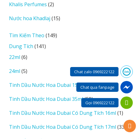
2
Khalis Perfumes
2
phẩm
sản
15
Nước hoa Khadlaj
15
phẩm
sản
phẩm
149
Tìm Kiếm Theo
149
sản
141
Dung Tích
141
phẩm
sản
6
22ml
6
phẩm
sản
5
24ml
5
phẩm
Chat zalo 0969222122
sản
14
Tinh Dầu Nước Hoa Dubai 15ml
14
phẩm
Chat qua fanpage
sản
59
Tinh Dầu Nước Hoa Dubai 35ml
59
phẩm
Gọi 0969222122
sản
1
Tinh Dầu Nước Hoa Dubai Có Dung Tích 16ml
1
phẩm
sản
33
Tinh Dầu Nước Hoa Dubai Có Dung Tích 17ml
33
phẩm
sản