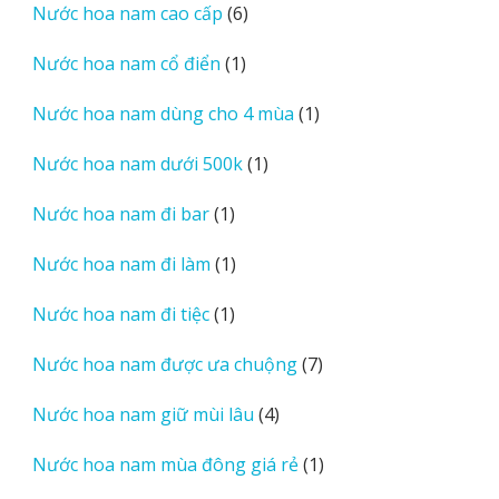
6
Nước hoa nam cao cấp
6
phẩm
sản
1
Nước hoa nam cổ điển
1
phẩm
sản
1
Nước hoa nam dùng cho 4 mùa
1
phẩm
sản
1
Nước hoa nam dưới 500k
1
phẩm
sản
1
Nước hoa nam đi bar
1
phẩm
sản
1
Nước hoa nam đi làm
1
phẩm
sản
1
Nước hoa nam đi tiệc
1
phẩm
sản
7
Nước hoa nam được ưa chuộng
7
phẩm
sản
4
Nước hoa nam giữ mùi lâu
4
phẩm
sản
1
Nước hoa nam mùa đông giá rẻ
1
phẩm
sản