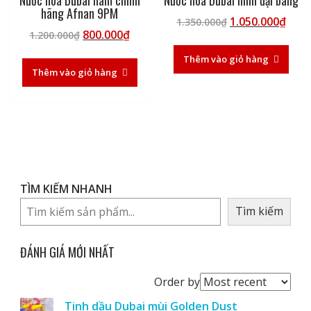
hãng Afnan 9PM
Giá
Giá
1.050.000
₫
1.350.000
₫
Giá
Giá
800.000
₫
1.200.000
₫
gốc
hiện
gốc
hiện
là:
tại
Thêm vào giỏ hàng
là:
tại
1.350.000₫.
là:
Thêm vào giỏ hàng
1.200.000₫.
là:
1.05
800.000₫.
TÌM KIẾM NHANH
Tìm kiếm
ĐÁNH GIÁ MỚI NHẤT
Order
Order by
reviews
Tinh dầu Dubai mùi Golden Dust