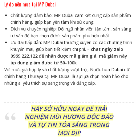
Lý do nên mua tại MP Dubai
Chất lượng đảm bảo: MP Dubai cam kết cung cấp sản phẩm
chính hãng, giúp bạn yên tâm khi sử dụng.
Dịch vụ chuyên nghiệp: Đội ngũ nhân viên tận tâm, sẵn sàng
tư vấn để bạn chọn được sản phẩm phù hợp nhất.
Ưu đãi hấp dẫn: MP Dubai thường xuyên có các chương trình
khuyến mãi, giúp bạn tiết kiệm chi phí. –
chat ngày zalo
0969.222.122 để nhận được mã giảm giá, mã giảm này
áp dụng giảm được từ 50-100k
Với mức giá hợp lý và chất lượng vượt trội, Nước hoa Dubai nữ
chính hãng Thuraya tại MP Dubai là sự lựa chọn hoàn hảo cho
những ai yêu thích sự sang trọng và đẳng cấp.
HÃY SỞ HỬU NGAY ĐỂ TRẢI
NGHIỆM MÙI HƯƠNG ĐỘC ĐÁO
VÀ TỰ TIN TỎA SÁNG TRONG
MỌI DỊP