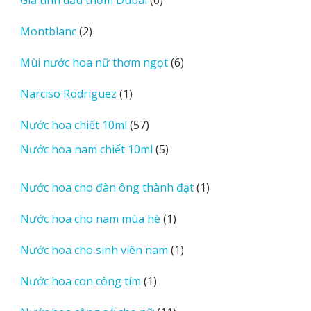
phẩm
sản
2
Montblanc
2
phẩm
sản
6
Mùi nước hoa nữ thơm ngọt
6
phẩm
sản
1
Narciso Rodriguez
1
phẩm
sản
57
Nước hoa chiết 10ml
57
phẩm
sản
5
Nước hoa nam chiết 10ml
5
phẩm
sản
phẩm
1
Nước hoa cho đàn ông thành đạt
1
sản
1
Nước hoa cho nam mùa hè
1
phẩm
sản
1
Nước hoa cho sinh viên nam
1
phẩm
sản
1
Nước hoa con công tím
1
phẩm
sản