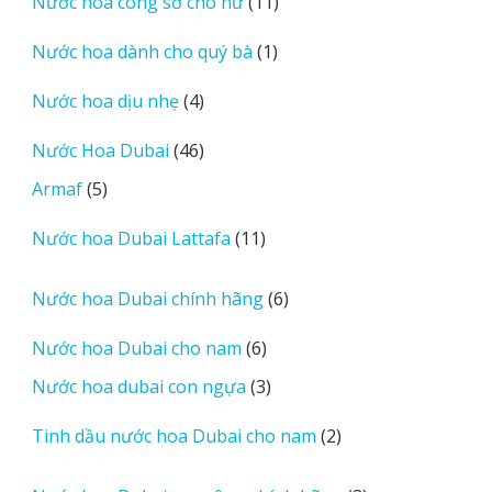
11
Nước hoa công sở cho nữ
11
phẩm
sản
1
Nước hoa dành cho quý bà
1
phẩm
sản
4
Nước hoa dịu nhẹ
4
phẩm
sản
46
Nước Hoa Dubai
46
phẩm
sản
5
Armaf
5
phẩm
sản
11
Nước hoa Dubai Lattafa
11
phẩm
sản
phẩm
6
Nước hoa Dubai chính hãng
6
sản
6
Nước hoa Dubai cho nam
6
phẩm
sản
3
Nước hoa dubai con ngựa
3
phẩm
sản
2
Tinh dầu nước hoa Dubai cho nam
2
phẩm
sản
phẩm