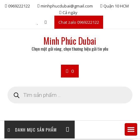
Skip
0969222122
minhphucdubai@gmail.com
Quận 10 HCM
to
Cả ngày
content
Chat zalo 0969222122
Minh Phúc Dubai
Chọn mặt gửi vàng, chọn thương hiệu gửi tin yêu
0
Tìm
kiếm
sản
phẩm
DANH MỤC SẢN PHẨM