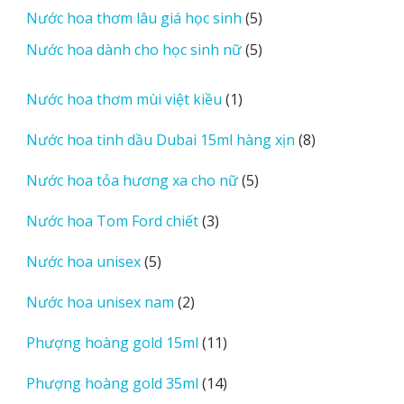
5
Nước hoa thơm lâu giá học sinh
5
phẩm
sản
5
Nước hoa dành cho học sinh nữ
5
phẩm
sản
phẩm
1
Nước hoa thơm mùi việt kiều
1
sản
8
Nước hoa tinh dầu Dubai 15ml hàng xịn
8
phẩm
sản
5
Nước hoa tỏa hương xa cho nữ
5
phẩm
sản
3
Nước hoa Tom Ford chiết
3
phẩm
sản
5
Nước hoa unisex
5
phẩm
sản
2
Nước hoa unisex nam
2
phẩm
sản
11
Phượng hoàng gold 15ml
11
phẩm
sản
14
Phượng hoàng gold 35ml
14
phẩm