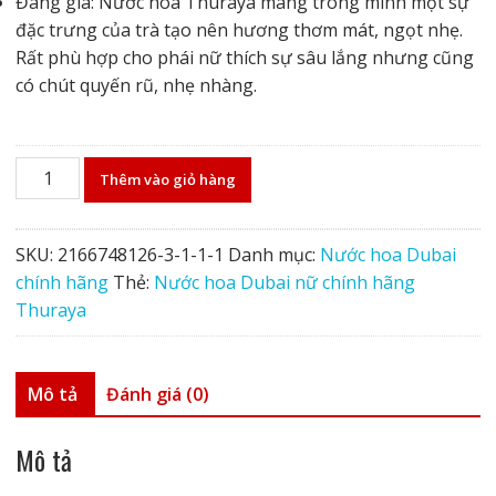
Đáng giá: Nước hoa Thuraya mang trong mình một sự
đặc trưng của trà tạo nên hương thơm mát, ngọt nhẹ.
Rất phù hợp cho phái nữ thích sự sâu lắng nhưng cũng
có chút quyến rũ, nhẹ nhàng.
Nước
Thêm vào giỏ hàng
hoa
Dubai
nữ
SKU:
2166748126-3-1-1-1
Danh mục:
Nước hoa Dubai
chính
chính hãng
Thẻ:
Nước hoa Dubai nữ chính hãng
hãng
Thuraya
Thuraya
số
lượng
Mô tả
Đánh giá (0)
Mô tả