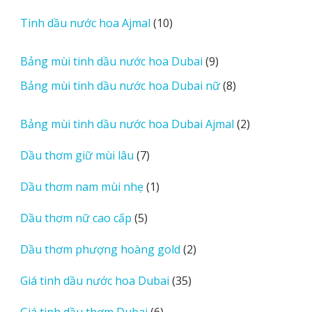
phẩm
e
sản
r
10
Tinh dầu nước hoa Ajmal
10
phẩm
e
sản
v
phẩm
9
Bảng mùi tinh dầu nước hoa Dubai
9
i
sản
8
Bảng mùi tinh dầu nước hoa Dubai nữ
8
e
phẩm
sản
w
phẩm
2
Bảng mùi tinh dầu nước hoa Dubai Ajmal
2
s
sản
7
Dầu thơm giữ mùi lâu
7
phẩm
sản
1
Dầu thơm nam mùi nhẹ
1
phẩm
sản
5
Dầu thơm nữ cao cấp
5
phẩm
sản
2
Dầu thơm phượng hoàng gold
2
phẩm
sản
35
Giá tinh dầu nước hoa Dubai
35
phẩm
sản
6
Giá tinh dầu thơm Dubai
6