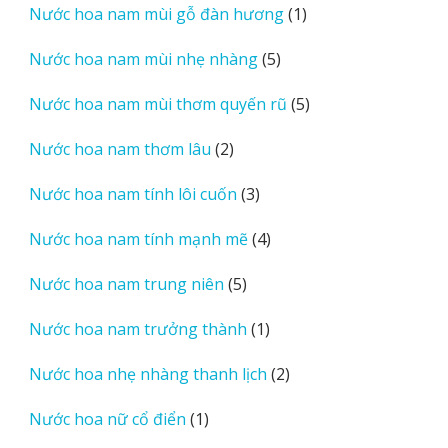
1
Nước hoa nam mùi gỗ đàn hương
1
phẩm
sản
5
Nước hoa nam mùi nhẹ nhàng
5
phẩm
sản
5
Nước hoa nam mùi thơm quyến rũ
5
phẩm
sản
2
Nước hoa nam thơm lâu
2
phẩm
sản
3
Nước hoa nam tính lôi cuốn
3
phẩm
sản
4
Nước hoa nam tính mạnh mẽ
4
phẩm
sản
5
Nước hoa nam trung niên
5
phẩm
sản
1
Nước hoa nam trưởng thành
1
phẩm
sản
2
Nước hoa nhẹ nhàng thanh lịch
2
phẩm
sản
1
Nước hoa nữ cổ điển
1
phẩm
sản