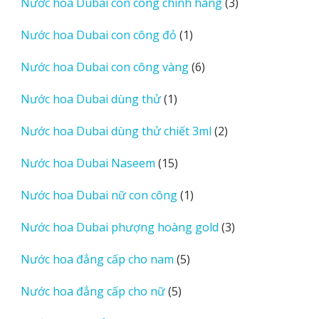
3
Nước hoa Dubai con công chính hãng
3
sản
1
Nước hoa Dubai con công đỏ
1
phẩm
sản
6
Nước hoa Dubai con công vàng
6
phẩm
sản
1
Nước hoa Dubai dùng thử
1
phẩm
sản
2
Nước hoa Dubai dùng thử chiết 3ml
2
phẩm
sản
15
Nước hoa Dubai Naseem
15
phẩm
sản
1
Nước hoa Dubai nữ con công
1
phẩm
sản
3
Nước hoa Dubai phượng hoàng gold
3
phẩm
sản
5
Nước hoa đẳng cấp cho nam
5
phẩm
sản
5
Nước hoa đẳng cấp cho nữ
5
phẩm
sản