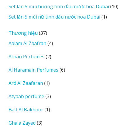
sản
10
Set lăn 5 mùi hương tinh dầu nước hoa Dubai
10
phẩm
sản
1
Set lăn 5 mùi nữ tinh dầu nước hoa Dubai
1
phẩm
sản
phẩm
37
Thương hiệu
37
sản
4
Aalam Al Zaafran
4
phẩm
sản
2
Afnan Perfumes
2
phẩm
sản
6
Al Haramain Perfumes
6
phẩm
sản
1
Ard Al Zaafaran
1
phẩm
sản
3
Atyaab perfume
3
phẩm
sản
1
Bait Al Bakhoor
1
phẩm
sản
3
Ghala Zayed
3
phẩm
sản