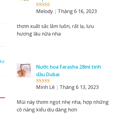
Melody
Tháng 6 16, 2023
Rated
5
out
of 5
thơm xuất sắc lắm luôn, rất lạ, lưu
hương lâu nữa nha
ầu
Nước hoa Farasha 28ml tinh
dầu Dubai
Minh Lê
Tháng 6 13, 2023
Rated
5
out
of 5
Mùi này thơm ngọt nhẹ nha, hợp những
cô nàng kiểu dịu dàng hơn