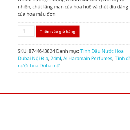
nhiên, chút lãng mạn của hoa huệ và chút dịu dàng
của hoa mẫu đơn
Nước
Thêm vào giỏ hàng
hoa
Delicate
24ml
SKU:
8744643824
Danh mục:
Tinh Dầu Nước Hoa
tinh
Dubai Nội Địa
,
24ml
,
Al Haramain Perfumes
,
Tinh d
dầu
nước hoa Dubai nữ
Dubai
số
lượng