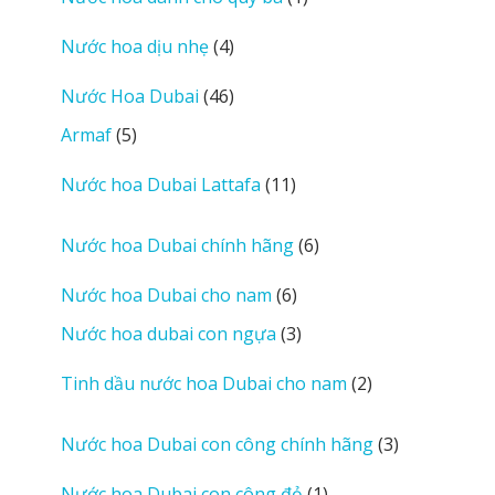
phẩm
sản
4
Nước hoa dịu nhẹ
4
phẩm
sản
46
Nước Hoa Dubai
46
phẩm
sản
5
Armaf
5
phẩm
sản
11
Nước hoa Dubai Lattafa
11
phẩm
sản
phẩm
6
Nước hoa Dubai chính hãng
6
sản
6
Nước hoa Dubai cho nam
6
phẩm
sản
3
Nước hoa dubai con ngựa
3
phẩm
sản
2
Tinh dầu nước hoa Dubai cho nam
2
phẩm
sản
phẩm
3
Nước hoa Dubai con công chính hãng
3
sản
1
Nước hoa Dubai con công đỏ
1