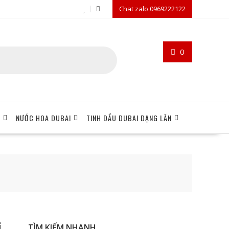
Chat zalo 0969222122
0
I
NƯỚC HOA DUBAI
TINH DẦU DUBAI DẠNG LĂN
i
TÌM KIẾM NHANH