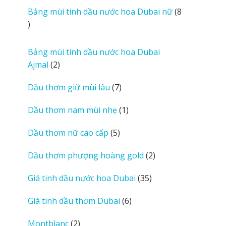
i
sản
Bảng mùi tinh dầu nước hoa Dubai nữ
8
e
phẩm
8
w
sản
s
phẩm
Bảng mùi tinh dầu nước hoa Dubai
2
Ajmal
2
sản
7
Dầu thơm giữ mùi lâu
7
phẩm
sản
1
Dầu thơm nam mùi nhẹ
1
phẩm
sản
5
Dầu thơm nữ cao cấp
5
phẩm
sản
2
Dầu thơm phượng hoàng gold
2
phẩm
sản
35
Giá tinh dầu nước hoa Dubai
35
phẩm
sản
6
Giá tinh dầu thơm Dubai
6
phẩm
sản
2
Montblanc
2
phẩm