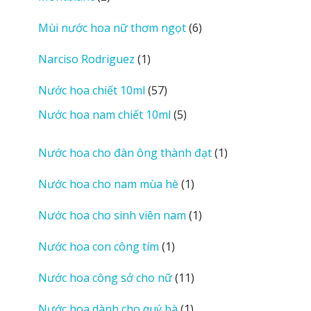
sản
6
Mùi nước hoa nữ thơm ngọt
6
phẩm
sản
1
Narciso Rodriguez
1
phẩm
sản
57
Nước hoa chiết 10ml
57
phẩm
sản
5
Nước hoa nam chiết 10ml
5
phẩm
sản
phẩm
1
Nước hoa cho đàn ông thành đạt
1
sản
1
Nước hoa cho nam mùa hè
1
phẩm
sản
1
Nước hoa cho sinh viên nam
1
phẩm
sản
1
Nước hoa con công tím
1
phẩm
sản
11
Nước hoa công sở cho nữ
11
phẩm
sản
1
Nước hoa dành cho quý bà
1