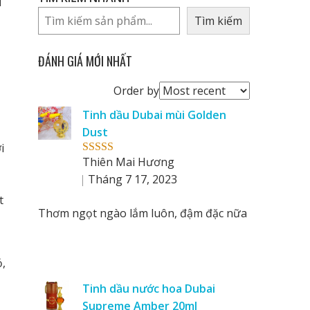
Tìm kiếm
ĐÁNH GIÁ MỚI NHẤT
Order
Order by
reviews
Tinh dầu Dubai mùi Golden
by
Dust
i
Thiên Mai Hương
Rated
5
out
of 5
Tháng 7 17, 2023
t
Thơm ngọt ngào lắm luôn, đậm đặc nữa
,
Tinh dầu nước hoa Dubai
Supreme Amber 20ml