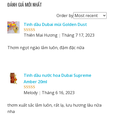
ĐÁNH GIÁ MỚI NHẤT
Order
Order by
reviews
Tinh dầu Dubai mùi Golden Dust
by
Thiên Mai Hương
Tháng 7 17, 2023
Rated
5
out
of 5
Thơm ngọt ngào lắm luôn, đậm đặc nữa
Tinh dầu nước hoa Dubai Supreme
Amber 20ml
Melody
Tháng 6 16, 2023
Rated
5
out
of 5
thơm xuất sắc lắm luôn, rất lạ, lưu hương lâu nữa
nha