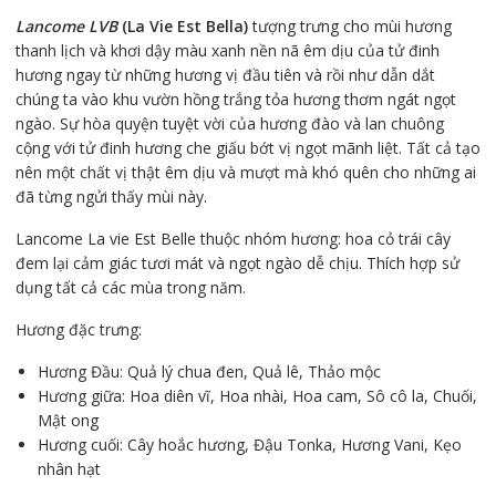
Lancome LVB
(La Vie Est Bella)
tượng trưng cho mùi hương
thanh lịch và khơi dậy màu xanh nền nã êm dịu của tử đinh
hương ngay từ những hương vị đầu tiên và rồi như dẫn dắt
chúng ta vào khu vườn hồng trắng tỏa hương thơm ngát ngọt
ngào. Sự hòa quyện tuyệt vời của hương đào và lan chuông
cộng với tử đinh hương che giấu bớt vị ngọt mãnh liệt. Tất cả tạo
nên một chất vị thật êm dịu và mượt mà khó quên cho những ai
đã từng ngửi thấy mùi này.
Lancome La vie Est Belle thuộc nhóm hương: hoa cỏ trái cây
đem lại cảm giác tươi mát và ngọt ngào dễ chịu. Thích hợp sử
dụng tất cả các mùa trong năm.
Hương đặc trưng:
Hương Đầu: Quả lý chua đen, Quả lê, Thảo mộc
Hương giữa: Hoa diên vĩ, Hoa nhài, Hoa cam, Sô cô la, Chuối,
Mật ong
Hương cuối: Cây hoắc hương, Đậu Tonka, Hương Vani, Kẹo
nhân hạt