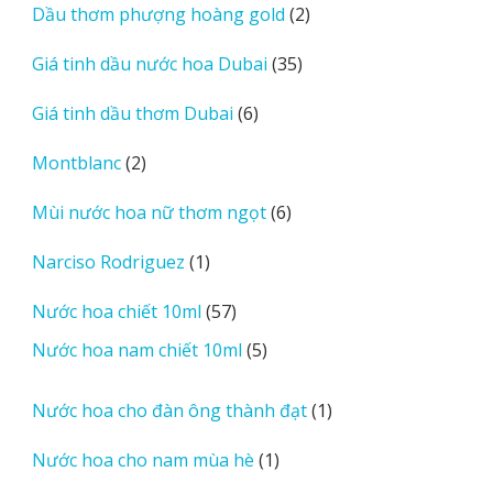
2
Dầu thơm phượng hoàng gold
2
phẩm
sản
35
Giá tinh dầu nước hoa Dubai
35
phẩm
sản
6
Giá tinh dầu thơm Dubai
6
phẩm
sản
2
Montblanc
2
phẩm
sản
6
Mùi nước hoa nữ thơm ngọt
6
phẩm
sản
1
Narciso Rodriguez
1
phẩm
sản
57
Nước hoa chiết 10ml
57
phẩm
sản
5
Nước hoa nam chiết 10ml
5
phẩm
sản
phẩm
1
Nước hoa cho đàn ông thành đạt
1
sản
1
Nước hoa cho nam mùa hè
1
phẩm
sản