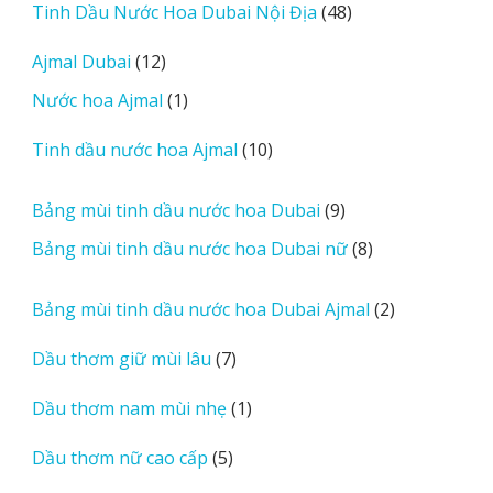
d
48
Tinh Dầu Nước Hoa Dubai Nội Địa
48
m
sản
12
Ajmal Dubai
12
o
phẩm
sản
r
1
Nước hoa Ajmal
1
phẩm
e
sản
r
10
Tinh dầu nước hoa Ajmal
10
phẩm
e
sản
v
phẩm
9
Bảng mùi tinh dầu nước hoa Dubai
9
i
sản
8
Bảng mùi tinh dầu nước hoa Dubai nữ
8
e
phẩm
sản
w
phẩm
2
Bảng mùi tinh dầu nước hoa Dubai Ajmal
2
s
sản
7
Dầu thơm giữ mùi lâu
7
phẩm
sản
1
Dầu thơm nam mùi nhẹ
1
phẩm
sản
5
Dầu thơm nữ cao cấp
5
phẩm
sản