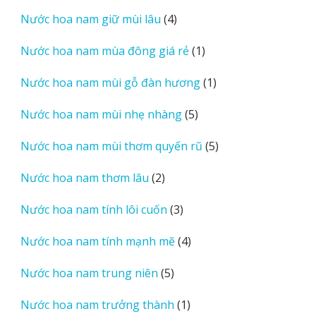
sản
4
Nước hoa nam giữ mùi lâu
4
phẩm
sản
1
Nước hoa nam mùa đông giá rẻ
1
phẩm
sản
1
Nước hoa nam mùi gỗ đàn hương
1
phẩm
sản
5
Nước hoa nam mùi nhẹ nhàng
5
phẩm
sản
5
Nước hoa nam mùi thơm quyến rũ
5
phẩm
sản
2
Nước hoa nam thơm lâu
2
phẩm
sản
3
Nước hoa nam tính lôi cuốn
3
phẩm
sản
4
Nước hoa nam tính mạnh mẽ
4
phẩm
sản
5
Nước hoa nam trung niên
5
phẩm
sản
1
Nước hoa nam trưởng thành
1
phẩm