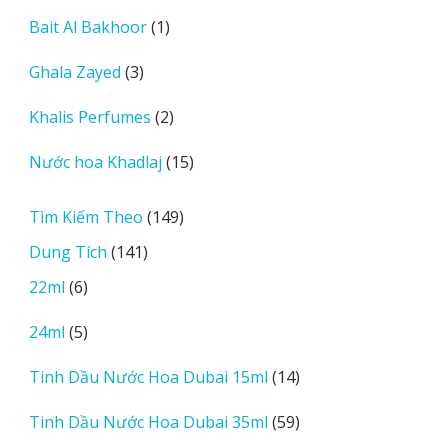
sản
1
Bait Al Bakhoor
1
phẩm
sản
3
Ghala Zayed
3
phẩm
sản
2
Khalis Perfumes
2
phẩm
sản
15
Nước hoa Khadlaj
15
phẩm
sản
phẩm
149
Tìm Kiếm Theo
149
sản
141
Dung Tích
141
phẩm
sản
6
22ml
6
phẩm
sản
5
24ml
5
phẩm
sản
14
Tinh Dầu Nước Hoa Dubai 15ml
14
phẩm
sản
59
Tinh Dầu Nước Hoa Dubai 35ml
59
phẩm
sản