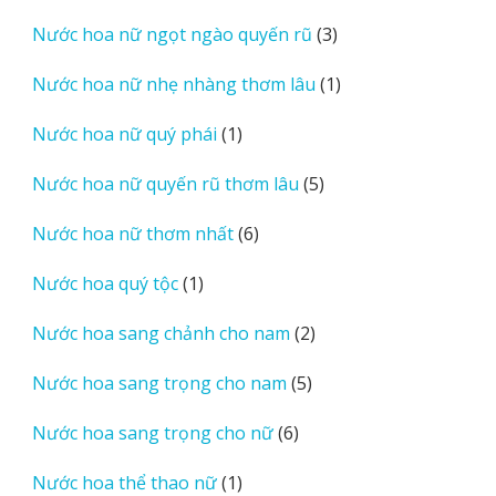
sản
3
Nước hoa nữ ngọt ngào quyến rũ
3
phẩm
sản
1
Nước hoa nữ nhẹ nhàng thơm lâu
1
phẩm
sản
1
Nước hoa nữ quý phái
1
phẩm
sản
5
Nước hoa nữ quyến rũ thơm lâu
5
phẩm
sản
6
Nước hoa nữ thơm nhất
6
phẩm
sản
1
Nước hoa quý tộc
1
phẩm
sản
2
Nước hoa sang chảnh cho nam
2
phẩm
sản
5
Nước hoa sang trọng cho nam
5
phẩm
sản
6
Nước hoa sang trọng cho nữ
6
phẩm
sản
1
Nước hoa thể thao nữ
1
phẩm