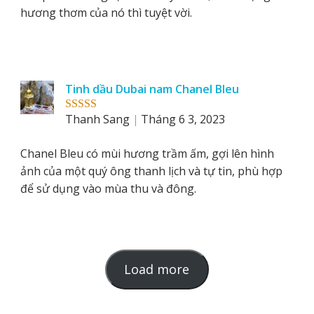
hương thơm của nó thì tuyệt vời.
Tinh dầu Dubai nam Chanel Bleu
Thanh Sang
Tháng 6 3, 2023
Rated
5
out
of 5
Chanel Bleu có mùi hương trầm ấm, gợi lên hình
ảnh của một quý ông thanh lịch và tự tin, phù hợp
để sử dụng vào mùa thu và đông.
L
Load more
o
a