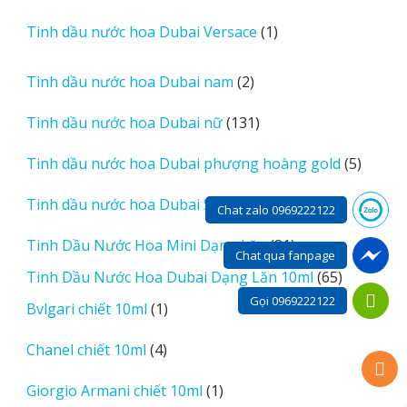
sản
1
Tinh dầu nước hoa Dubai Versace
1
phẩm
sản
phẩm
2
Tinh dầu nước hoa Dubai nam
2
sản
131
Tinh dầu nước hoa Dubai nữ
131
phẩm
sản
5
Tinh dầu nước hoa Dubai phượng hoàng gold
5
phẩm
sản
11
Tinh dầu nước hoa Dubai Sharjja
11
phẩm
Chat zalo 0969222122
sản
81
Tinh Dầu Nước Hoa Mini Dạng Lăn
81
phẩm
Chat qua fanpage
sản
65
Tinh Dầu Nước Hoa Dubai Dạng Lăn 10ml
65
phẩm
sản
Gọi 0969222122
1
Bvlgari chiết 10ml
1
phẩm
sản
4
Chanel chiết 10ml
4
phẩm
sản
1
Giorgio Armani chiết 10ml
1
phẩm