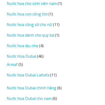
1
Nước hoa cho sinh viên nam
1
phẩm
sản
1
Nước hoa con công tím
1
phẩm
sản
11
Nước hoa công sở cho nữ
11
phẩm
sản
1
Nước hoa dành cho quý bà
1
phẩm
sản
4
Nước hoa dịu nhẹ
4
phẩm
sản
46
Nước Hoa Dubai
46
phẩm
sản
5
Armaf
5
phẩm
sản
11
Nước hoa Dubai Lattafa
11
phẩm
sản
phẩm
6
Nước hoa Dubai chính hãng
6
sản
6
Nước hoa Dubai cho nam
6
phẩm
sản