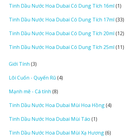
1
Tinh Dầu Nước Hoa Dubai Có Dung Tích 16ml
1
phẩm
sản
33
Tinh Dầu Nước Hoa Dubai Có Dung Tích 17ml
33
phẩm
sản
12
Tinh Dầu Nước Hoa Dubai Có Dung Tích 20ml
12
phẩm
sản
11
Tinh Dầu Nước Hoa Dubai Có Dung Tích 25ml
11
phẩm
sản
phẩm
3
Giới Tính
3
sản
4
Lôi Cuốn - Quyến Rũ
4
phẩm
sản
8
Mạnh mẽ - Cá tính
8
phẩm
sản
4
Tinh Dầu Nước Hoa Dubai Mùi Hoa Hồng
4
phẩm
sản
1
Tinh Dầu Nước Hoa Dubai Mùi Táo
1
phẩm
sản
6
Tinh Dầu Nước Hoa Dubai Mùi Xạ Hương
6
phẩm