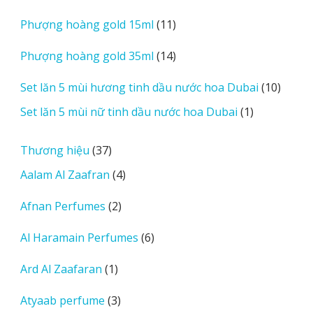
sản
11
Phượng hoàng gold 15ml
11
phẩm
sản
14
Phượng hoàng gold 35ml
14
phẩm
sản
10
Set lăn 5 mùi hương tinh dầu nước hoa Dubai
10
phẩm
sản
1
Set lăn 5 mùi nữ tinh dầu nước hoa Dubai
1
phẩm
sản
phẩm
37
Thương hiệu
37
sản
4
Aalam Al Zaafran
4
phẩm
sản
2
Afnan Perfumes
2
phẩm
sản
6
Al Haramain Perfumes
6
phẩm
sản
1
Ard Al Zaafaran
1
phẩm
sản
3
Atyaab perfume
3
phẩm