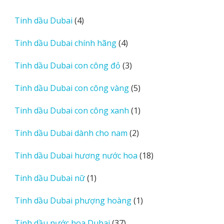
sản
phẩm
4
Tinh dầu Dubai
4
sản
4
Tinh dầu Dubai chính hãng
4
phẩm
sản
3
Tinh dầu Dubai con công đỏ
3
phẩm
sản
5
Tinh dầu Dubai con công vàng
5
phẩm
sản
1
Tinh dầu Dubai con công xanh
1
phẩm
sản
2
Tinh dầu Dubai dành cho nam
2
phẩm
sản
18
Tinh dầu Dubai hương nước hoa
18
phẩm
sản
1
Tinh dầu Dubai nữ
1
phẩm
sản
1
Tinh dầu Dubai phượng hoàng
1
phẩm
sản
37
Tinh dầu nước hoa Dubai
37