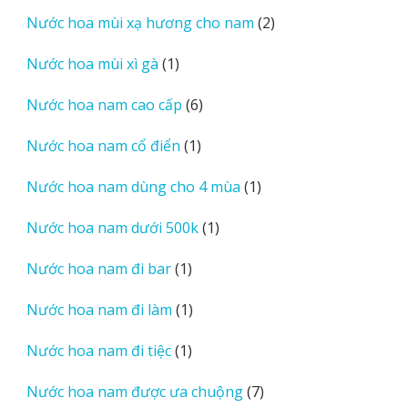
sản
2
Nước hoa mùi xạ hương cho nam
2
phẩm
sản
1
Nước hoa mùi xì gà
1
phẩm
sản
6
Nước hoa nam cao cấp
6
phẩm
sản
1
Nước hoa nam cổ điển
1
phẩm
sản
1
Nước hoa nam dùng cho 4 mùa
1
phẩm
sản
1
Nước hoa nam dưới 500k
1
phẩm
sản
1
Nước hoa nam đi bar
1
phẩm
sản
1
Nước hoa nam đi làm
1
phẩm
sản
1
Nước hoa nam đi tiệc
1
phẩm
sản
7
Nước hoa nam được ưa chuộng
7
phẩm