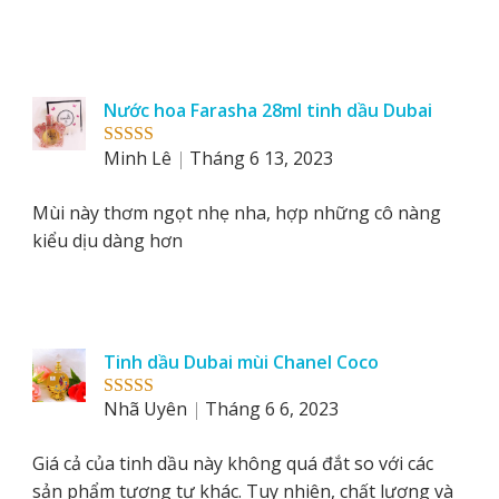
Nước hoa Farasha 28ml tinh dầu Dubai
Minh Lê
Tháng 6 13, 2023
Rated
5
out
of 5
Mùi này thơm ngọt nhẹ nha, hợp những cô nàng
kiểu dịu dàng hơn
Tinh dầu Dubai mùi Chanel Coco
Nhã Uyên
Tháng 6 6, 2023
Rated
5
out
of 5
Giá cả của tinh dầu này không quá đắt so với các
sản phẩm tương tự khác. Tuy nhiên, chất lượng và