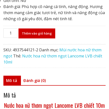
Giới tính: Nữ
Đánh giá: Phù hợp cô nàng cá tính, năng động. Hương
thơm mang cảm giác tươi trẻ, nữ tính và năng động của
những cô gái yêu đời, đậm nét tinh tế.
Nước
Thêm vào giỏ hàng
hoa
nữ
thơm
SKU:
4937544121-2
Danh mục:
Mùi nước hoa nữ thơm
ngọt
ngọt
Thẻ:
Nước hoa nữ thơm ngọt Lancome LVB chiết
Lancome
10ml
LVB
chiết
10ml
Mô tả
Đánh giá (0)
số
lượng
Mô tả
Nước hoa nữ thơm ngọt Lancome LVB chiết 10m