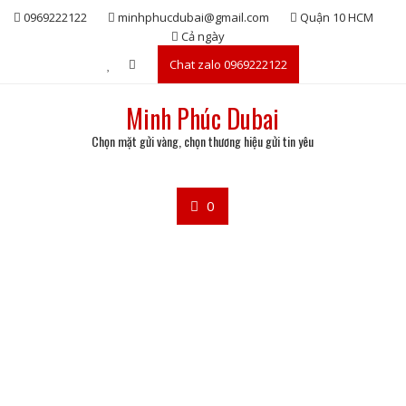
Skip
0969222122
minhphucdubai@gmail.com
Quận 10 HCM
to
Cả ngày
content
Chat zalo 0969222122
Minh Phúc Dubai
Chọn mặt gửi vàng, chọn thương hiệu gửi tin yêu
0