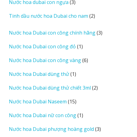
3
Nước hoa dubai con ngựa
3
phẩm
sản
2
Tinh dầu nước hoa Dubai cho nam
2
phẩm
sản
phẩm
3
Nước hoa Dubai con công chính hãng
3
sản
1
Nước hoa Dubai con công đỏ
1
phẩm
sản
6
Nước hoa Dubai con công vàng
6
phẩm
sản
1
Nước hoa Dubai dùng thử
1
phẩm
sản
2
Nước hoa Dubai dùng thử chiết 3ml
2
phẩm
sản
15
Nước hoa Dubai Naseem
15
phẩm
sản
1
Nước hoa Dubai nữ con công
1
phẩm
sản
3
Nước hoa Dubai phượng hoàng gold
3
phẩm
sản