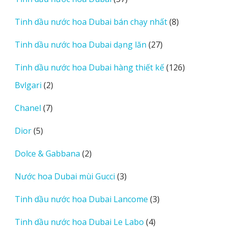
phẩm
sản
8
Tinh dầu nước hoa Dubai bán chạy nhất
8
phẩm
sản
27
Tinh dầu nước hoa Dubai dạng lăn
27
phẩm
sản
126
Tinh dầu nước hoa Dubai hàng thiết kế
126
phẩm
sản
2
Bvlgari
2
phẩm
sản
7
Chanel
7
phẩm
sản
5
Dior
5
phẩm
sản
2
Dolce & Gabbana
2
phẩm
sản
3
Nước hoa Dubai mùi Gucci
3
phẩm
sản
3
Tinh dầu nước hoa Dubai Lancome
3
phẩm
sản
4
Tinh dầu nước hoa Dubai Le Labo
4
phẩm