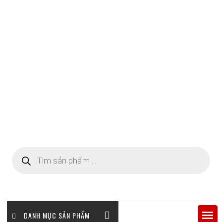
Tìm
kiếm
sản
phẩm
DANH MỤC SẢN PHẨM