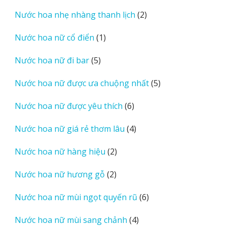
sản
2
Nước hoa nhẹ nhàng thanh lịch
2
phẩm
sản
1
Nước hoa nữ cổ điển
1
phẩm
sản
5
Nước hoa nữ đi bar
5
phẩm
sản
5
Nước hoa nữ được ưa chuộng nhất
5
phẩm
sản
6
Nước hoa nữ được yêu thích
6
phẩm
sản
4
Nước hoa nữ giá rẻ thơm lâu
4
phẩm
sản
2
Nước hoa nữ hàng hiệu
2
phẩm
sản
2
Nước hoa nữ hương gỗ
2
phẩm
sản
6
Nước hoa nữ mùi ngọt quyến rũ
6
phẩm
sản
4
Nước hoa nữ mùi sang chảnh
4
phẩm