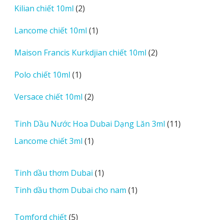
2
Kilian chiết 10ml
2
phẩm
sản
1
Lancome chiết 10ml
1
phẩm
sản
2
Maison Francis Kurkdjian chiết 10ml
2
phẩm
sản
1
Polo chiết 10ml
1
phẩm
sản
2
Versace chiết 10ml
2
phẩm
sản
phẩm
11
Tinh Dầu Nước Hoa Dubai Dạng Lăn 3ml
11
sản
1
Lancome chiết 3ml
1
phẩm
sản
phẩm
1
Tinh dầu thơm Dubai
1
sản
1
Tinh dầu thơm Dubai cho nam
1
phẩm
sản
phẩm
5
Tomford chiết
5