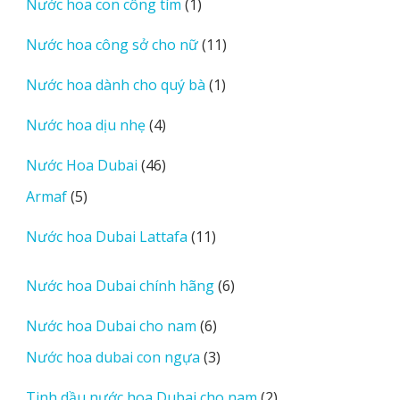
1
Nước hoa con công tím
1
phẩm
sản
11
Nước hoa công sở cho nữ
11
phẩm
sản
1
Nước hoa dành cho quý bà
1
phẩm
sản
4
Nước hoa dịu nhẹ
4
phẩm
sản
46
Nước Hoa Dubai
46
phẩm
sản
5
Armaf
5
phẩm
sản
11
Nước hoa Dubai Lattafa
11
phẩm
sản
phẩm
6
Nước hoa Dubai chính hãng
6
sản
6
Nước hoa Dubai cho nam
6
phẩm
sản
3
Nước hoa dubai con ngựa
3
phẩm
sản
2
Tinh dầu nước hoa Dubai cho nam
2