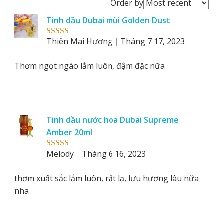
Order
Order by
reviews
Tinh dầu Dubai mùi Golden Dust
by
Thiên Mai Hương
Tháng 7 17, 2023
Rated
5
out
of 5
Thơm ngọt ngào lắm luôn, đậm đặc nữa
Tinh dầu nước hoa Dubai Supreme
Amber 20ml
Melody
Tháng 6 16, 2023
Rated
5
out
of 5
thơm xuất sắc lắm luôn, rất lạ, lưu hương lâu nữa
nha