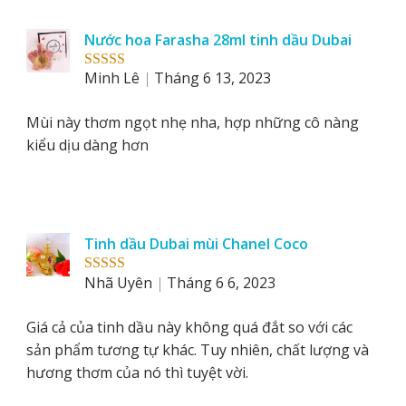
Nước hoa Farasha 28ml tinh dầu Dubai
Minh Lê
Tháng 6 13, 2023
Rated
5
out
of 5
Mùi này thơm ngọt nhẹ nha, hợp những cô nàng
kiểu dịu dàng hơn
Tinh dầu Dubai mùi Chanel Coco
Nhã Uyên
Tháng 6 6, 2023
Rated
5
out
of 5
Giá cả của tinh dầu này không quá đắt so với các
sản phẩm tương tự khác. Tuy nhiên, chất lượng và
hương thơm của nó thì tuyệt vời.