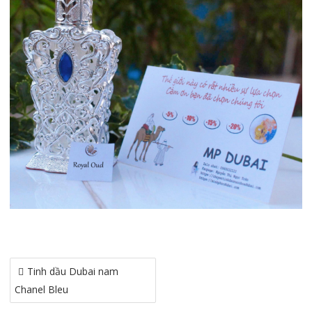
Điều
Tinh dầu Dubai nam
hướng
Chanel Bleu
bài