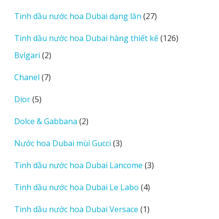
sản
27
Tinh dầu nước hoa Dubai dạng lăn
27
phẩm
sản
126
Tinh dầu nước hoa Dubai hàng thiết kế
126
phẩm
sản
2
Bvlgari
2
phẩm
sản
7
Chanel
7
phẩm
sản
5
Dior
5
phẩm
sản
2
Dolce & Gabbana
2
phẩm
sản
3
Nước hoa Dubai mùi Gucci
3
phẩm
sản
3
Tinh dầu nước hoa Dubai Lancome
3
phẩm
sản
4
Tinh dầu nước hoa Dubai Le Labo
4
phẩm
sản
1
Tinh dầu nước hoa Dubai Versace
1
phẩm