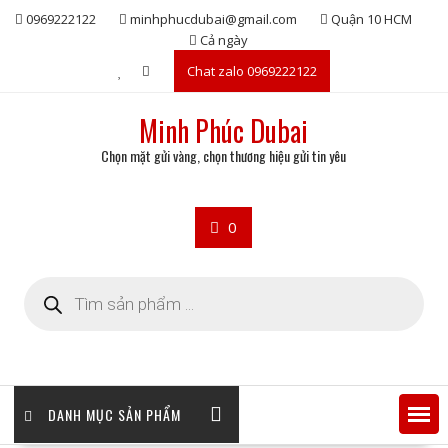
Skip
0969222122
minhphucdubai@gmail.com
Quận 10 HCM
to
Cả ngày
content
Chat zalo 0969222122
Minh Phúc Dubai
Chọn mặt gửi vàng, chọn thương hiệu gửi tin yêu
0
Tìm
kiếm
sản
phẩm
DANH MỤC SẢN PHẨM