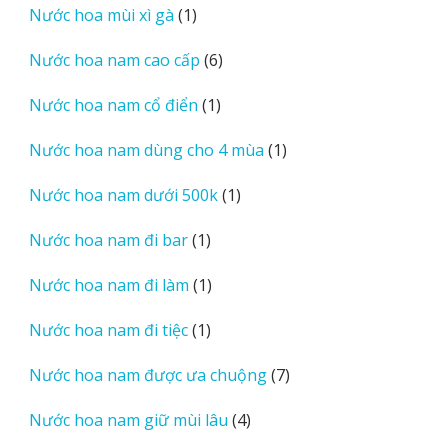
1
Nước hoa mùi xì gà
1
phẩm
sản
6
Nước hoa nam cao cấp
6
phẩm
sản
1
Nước hoa nam cổ điển
1
phẩm
sản
1
Nước hoa nam dùng cho 4 mùa
1
phẩm
sản
1
Nước hoa nam dưới 500k
1
phẩm
sản
1
Nước hoa nam đi bar
1
phẩm
sản
1
Nước hoa nam đi làm
1
phẩm
sản
1
Nước hoa nam đi tiệc
1
phẩm
sản
7
Nước hoa nam được ưa chuộng
7
phẩm
sản
4
Nước hoa nam giữ mùi lâu
4
phẩm
sản