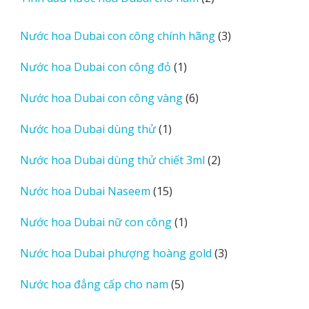
phẩm
sản
phẩm
3
Nước hoa Dubai con công chính hãng
3
sản
1
Nước hoa Dubai con công đỏ
1
phẩm
sản
6
Nước hoa Dubai con công vàng
6
phẩm
sản
1
Nước hoa Dubai dùng thử
1
phẩm
sản
2
Nước hoa Dubai dùng thử chiết 3ml
2
phẩm
sản
15
Nước hoa Dubai Naseem
15
phẩm
sản
1
Nước hoa Dubai nữ con công
1
phẩm
sản
3
Nước hoa Dubai phượng hoàng gold
3
phẩm
sản
5
Nước hoa đẳng cấp cho nam
5
phẩm
sản