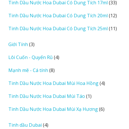
33
Tinh Dầu Nước Hoa Dubai Có Dung Tích 17ml
33
phẩm
sản
12
Tinh Dầu Nước Hoa Dubai Có Dung Tích 20ml
12
phẩm
sản
11
Tinh Dầu Nước Hoa Dubai Có Dung Tích 25ml
11
phẩm
sản
phẩm
3
Giới Tính
3
sản
4
Lôi Cuốn - Quyến Rũ
4
phẩm
sản
8
Mạnh mẽ - Cá tính
8
phẩm
sản
4
Tinh Dầu Nước Hoa Dubai Mùi Hoa Hồng
4
phẩm
sản
1
Tinh Dầu Nước Hoa Dubai Mùi Táo
1
phẩm
sản
6
Tinh Dầu Nước Hoa Dubai Mùi Xạ Hương
6
phẩm
sản
phẩm
4
Tinh dầu Dubai
4