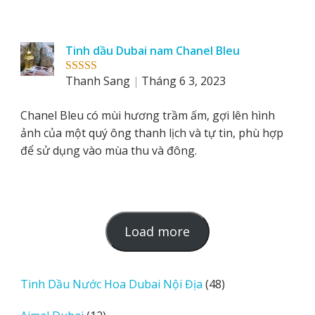
Tinh dầu Dubai nam Chanel Bleu
Thanh Sang
Tháng 6 3, 2023
Rated
5
out
of 5
Chanel Bleu có mùi hương trầm ấm, gợi lên hình
ảnh của một quý ông thanh lịch và tự tin, phù hợp
để sử dụng vào mùa thu và đông.
L
Load more
o
a
d
48
Tinh Dầu Nước Hoa Dubai Nội Địa
48
m
sản
12