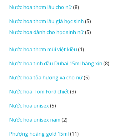
sản
8
Nước hoa thơm lâu cho nữ
8
phẩm
sản
5
Nước hoa thơm lâu giá học sinh
5
phẩm
sản
5
Nước hoa dành cho học sinh nữ
5
phẩm
sản
phẩm
1
Nước hoa thơm mùi việt kiều
1
sản
8
Nước hoa tinh dầu Dubai 15ml hàng xịn
8
phẩm
sản
5
Nước hoa tỏa hương xa cho nữ
5
phẩm
sản
3
Nước hoa Tom Ford chiết
3
phẩm
sản
5
Nước hoa unisex
5
phẩm
sản
2
Nước hoa unisex nam
2
phẩm
sản
11
Phượng hoàng gold 15ml
11
phẩm