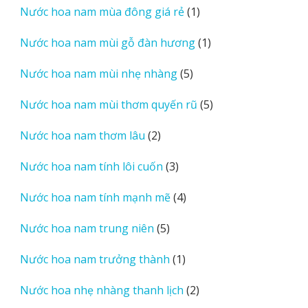
1
Nước hoa nam mùa đông giá rẻ
1
phẩm
sản
1
Nước hoa nam mùi gỗ đàn hương
1
phẩm
sản
5
Nước hoa nam mùi nhẹ nhàng
5
phẩm
sản
5
Nước hoa nam mùi thơm quyến rũ
5
phẩm
sản
2
Nước hoa nam thơm lâu
2
phẩm
sản
3
Nước hoa nam tính lôi cuốn
3
phẩm
sản
4
Nước hoa nam tính mạnh mẽ
4
phẩm
sản
5
Nước hoa nam trung niên
5
phẩm
sản
1
Nước hoa nam trưởng thành
1
phẩm
sản
2
Nước hoa nhẹ nhàng thanh lịch
2
phẩm
sản