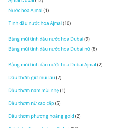
Ajmal Dubai
12
o
phẩm
sản
r
1
Nước hoa Ajmal
1
phẩm
e
sản
r
10
Tinh dầu nước hoa Ajmal
10
phẩm
e
sản
v
phẩm
9
Bảng mùi tinh dầu nước hoa Dubai
9
i
sản
8
Bảng mùi tinh dầu nước hoa Dubai nữ
8
e
phẩm
sản
w
phẩm
2
Bảng mùi tinh dầu nước hoa Dubai Ajmal
2
s
sản
7
Dầu thơm giữ mùi lâu
7
phẩm
sản
1
Dầu thơm nam mùi nhẹ
1
phẩm
sản
5
Dầu thơm nữ cao cấp
5
phẩm
sản
2
Dầu thơm phượng hoàng gold
2
phẩm
sản