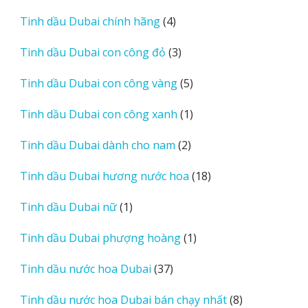
sản
4
Tinh dầu Dubai chính hãng
4
phẩm
sản
3
Tinh dầu Dubai con công đỏ
3
phẩm
sản
5
Tinh dầu Dubai con công vàng
5
phẩm
sản
1
Tinh dầu Dubai con công xanh
1
phẩm
sản
2
Tinh dầu Dubai dành cho nam
2
phẩm
sản
18
Tinh dầu Dubai hương nước hoa
18
phẩm
sản
1
Tinh dầu Dubai nữ
1
phẩm
sản
1
Tinh dầu Dubai phượng hoàng
1
phẩm
sản
37
Tinh dầu nước hoa Dubai
37
phẩm
sản
8
Tinh dầu nước hoa Dubai bán chạy nhất
8
phẩm