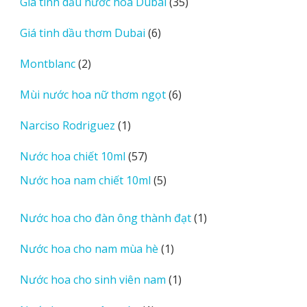
35
Giá tinh dầu nước hoa Dubai
35
phẩm
sản
6
Giá tinh dầu thơm Dubai
6
phẩm
sản
2
Montblanc
2
phẩm
sản
6
Mùi nước hoa nữ thơm ngọt
6
phẩm
sản
1
Narciso Rodriguez
1
phẩm
sản
57
Nước hoa chiết 10ml
57
phẩm
sản
5
Nước hoa nam chiết 10ml
5
phẩm
sản
phẩm
1
Nước hoa cho đàn ông thành đạt
1
sản
1
Nước hoa cho nam mùa hè
1
phẩm
sản
1
Nước hoa cho sinh viên nam
1
phẩm
sản