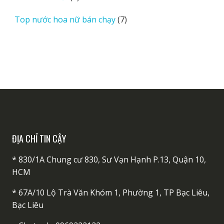
sản
7
Top nước hoa nữ bán chạy
7
phẩm
sản
phẩm
ĐỊA CHỈ TIN CẬY
* 830/1A Chung cư 830, Sư Vạn Hạnh P.13, Quận 10,
HCM
* 67A/10 Lộ Trà Văn Khóm 1, Phường 1, TP Bạc Liêu,
Bạc Liêu