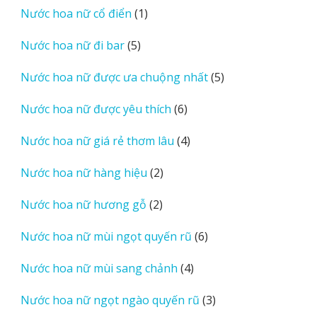
1
Nước hoa nữ cổ điển
1
phẩm
sản
5
Nước hoa nữ đi bar
5
phẩm
sản
5
Nước hoa nữ được ưa chuộng nhất
5
phẩm
sản
6
Nước hoa nữ được yêu thích
6
phẩm
sản
4
Nước hoa nữ giá rẻ thơm lâu
4
phẩm
sản
2
Nước hoa nữ hàng hiệu
2
phẩm
sản
2
Nước hoa nữ hương gỗ
2
phẩm
sản
6
Nước hoa nữ mùi ngọt quyến rũ
6
phẩm
sản
4
Nước hoa nữ mùi sang chảnh
4
phẩm
sản
3
Nước hoa nữ ngọt ngào quyến rũ
3
phẩm
sản