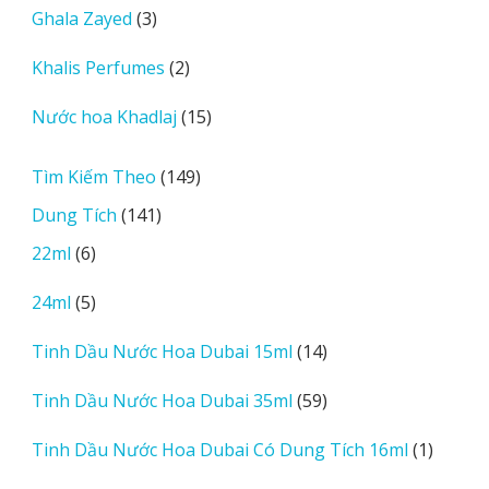
3
Ghala Zayed
3
phẩm
sản
2
Khalis Perfumes
2
phẩm
sản
15
Nước hoa Khadlaj
15
phẩm
sản
phẩm
149
Tìm Kiếm Theo
149
sản
141
Dung Tích
141
phẩm
sản
6
22ml
6
phẩm
sản
5
24ml
5
phẩm
sản
14
Tinh Dầu Nước Hoa Dubai 15ml
14
phẩm
sản
59
Tinh Dầu Nước Hoa Dubai 35ml
59
phẩm
sản
1
Tinh Dầu Nước Hoa Dubai Có Dung Tích 16ml
1
phẩm
sản