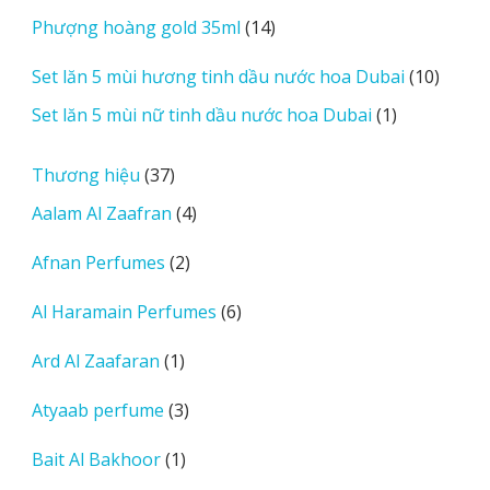
sản
14
Phượng hoàng gold 35ml
14
phẩm
sản
10
Set lăn 5 mùi hương tinh dầu nước hoa Dubai
10
phẩm
sản
1
Set lăn 5 mùi nữ tinh dầu nước hoa Dubai
1
phẩm
sản
phẩm
37
Thương hiệu
37
sản
4
Aalam Al Zaafran
4
phẩm
sản
2
Afnan Perfumes
2
phẩm
sản
6
Al Haramain Perfumes
6
phẩm
sản
1
Ard Al Zaafaran
1
phẩm
sản
3
Atyaab perfume
3
phẩm
sản
1
Bait Al Bakhoor
1
phẩm
sản