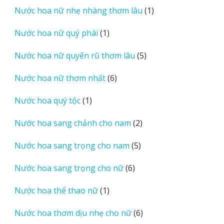
1
Nước hoa nữ nhẹ nhàng thơm lâu
1
phẩm
sản
1
Nước hoa nữ quý phái
1
phẩm
sản
5
Nước hoa nữ quyến rũ thơm lâu
5
phẩm
sản
6
Nước hoa nữ thơm nhất
6
phẩm
sản
1
Nước hoa quý tộc
1
phẩm
sản
2
Nước hoa sang chảnh cho nam
2
phẩm
sản
5
Nước hoa sang trọng cho nam
5
phẩm
sản
6
Nước hoa sang trọng cho nữ
6
phẩm
sản
1
Nước hoa thể thao nữ
1
phẩm
sản
6
Nước hoa thơm dịu nhẹ cho nữ
6
phẩm