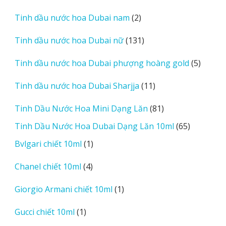
sản
phẩm
2
Tinh dầu nước hoa Dubai nam
2
sản
131
Tinh dầu nước hoa Dubai nữ
131
phẩm
sản
5
Tinh dầu nước hoa Dubai phượng hoàng gold
5
phẩm
sản
11
Tinh dầu nước hoa Dubai Sharjja
11
phẩm
sản
81
Tinh Dầu Nước Hoa Mini Dạng Lăn
81
phẩm
sản
65
Tinh Dầu Nước Hoa Dubai Dạng Lăn 10ml
65
phẩm
sản
1
Bvlgari chiết 10ml
1
phẩm
sản
4
Chanel chiết 10ml
4
phẩm
sản
1
Giorgio Armani chiết 10ml
1
phẩm
sản
1
Gucci chiết 10ml
1
phẩm
sản