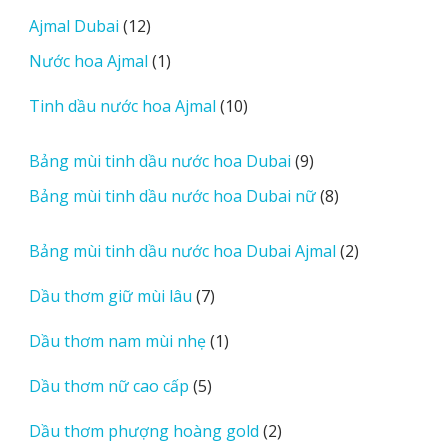
m
sản
12
Ajmal Dubai
12
o
phẩm
sản
r
1
Nước hoa Ajmal
1
phẩm
e
sản
r
10
Tinh dầu nước hoa Ajmal
10
phẩm
e
sản
v
phẩm
9
Bảng mùi tinh dầu nước hoa Dubai
9
i
sản
8
Bảng mùi tinh dầu nước hoa Dubai nữ
8
e
phẩm
sản
w
phẩm
2
Bảng mùi tinh dầu nước hoa Dubai Ajmal
2
s
sản
7
Dầu thơm giữ mùi lâu
7
phẩm
sản
1
Dầu thơm nam mùi nhẹ
1
phẩm
sản
5
Dầu thơm nữ cao cấp
5
phẩm
sản
2
Dầu thơm phượng hoàng gold
2
phẩm