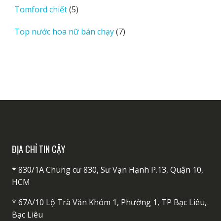
phẩm
5
Tomford chiết
5
sản
7
Top nước hoa nữ bán chạy
7
phẩm
sản
phẩm
ĐỊA CHỈ TIN CẬY
* 830/1A Chung cư 830, Sư Vạn Hạnh P.13, Quận 10,
HCM
* 67A/10 Lộ Trà Văn Khóm 1, Phường 1, TP Bạc Liêu,
Bạc Liêu