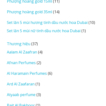
11
Phượng hoàng gold 15ml
11
phẩm
sản
14
Phượng hoàng gold 35ml
14
phẩm
sản
10
Set lăn 5 mùi hương tinh dầu nước hoa Dubai
10
phẩm
sản
1
Set lăn 5 mùi nữ tinh dầu nước hoa Dubai
1
phẩm
sản
phẩm
37
Thương hiệu
37
sản
4
Aalam Al Zaafran
4
phẩm
sản
2
Afnan Perfumes
2
phẩm
sản
6
Al Haramain Perfumes
6
phẩm
sản
1
Ard Al Zaafaran
1
phẩm
sản
3
Atyaab perfume
3
phẩm
sản
1
Bait Al Bakhoor
1