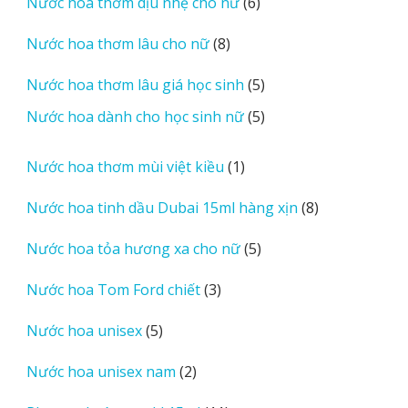
6
Nước hoa thơm dịu nhẹ cho nữ
6
phẩm
sản
8
Nước hoa thơm lâu cho nữ
8
phẩm
sản
5
Nước hoa thơm lâu giá học sinh
5
phẩm
sản
5
Nước hoa dành cho học sinh nữ
5
phẩm
sản
phẩm
1
Nước hoa thơm mùi việt kiều
1
sản
8
Nước hoa tinh dầu Dubai 15ml hàng xịn
8
phẩm
sản
5
Nước hoa tỏa hương xa cho nữ
5
phẩm
sản
3
Nước hoa Tom Ford chiết
3
phẩm
sản
5
Nước hoa unisex
5
phẩm
sản
2
Nước hoa unisex nam
2
phẩm
sản