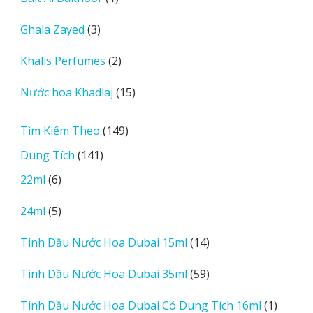
phẩm
sản
3
Ghala Zayed
3
phẩm
sản
2
Khalis Perfumes
2
phẩm
sản
15
Nước hoa Khadlaj
15
phẩm
sản
phẩm
149
Tìm Kiếm Theo
149
sản
141
Dung Tích
141
phẩm
sản
6
22ml
6
phẩm
sản
5
24ml
5
phẩm
sản
14
Tinh Dầu Nước Hoa Dubai 15ml
14
phẩm
sản
59
Tinh Dầu Nước Hoa Dubai 35ml
59
phẩm
sản
1
Tinh Dầu Nước Hoa Dubai Có Dung Tích 16ml
1
phẩm