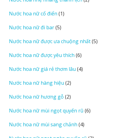
phẩm
sản
1
Nước hoa nữ cổ điển
1
phẩm
sản
5
Nước hoa nữ đi bar
5
phẩm
sản
5
Nước hoa nữ được ưa chuộng nhất
5
phẩm
sản
6
Nước hoa nữ được yêu thích
6
phẩm
sản
4
Nước hoa nữ giá rẻ thơm lâu
4
phẩm
sản
2
Nước hoa nữ hàng hiệu
2
phẩm
sản
2
Nước hoa nữ hương gỗ
2
phẩm
sản
6
Nước hoa nữ mùi ngọt quyến rũ
6
phẩm
sản
4
Nước hoa nữ mùi sang chảnh
4
phẩm
sản
3