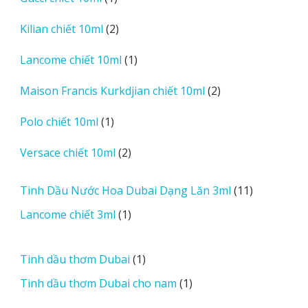
phẩm
sản
2
Kilian chiết 10ml
2
phẩm
sản
1
Lancome chiết 10ml
1
phẩm
sản
2
Maison Francis Kurkdjian chiết 10ml
2
phẩm
sản
1
Polo chiết 10ml
1
phẩm
sản
2
Versace chiết 10ml
2
phẩm
sản
phẩm
11
Tinh Dầu Nước Hoa Dubai Dạng Lăn 3ml
11
sản
1
Lancome chiết 3ml
1
phẩm
sản
phẩm
1
Tinh dầu thơm Dubai
1
sản
1
Tinh dầu thơm Dubai cho nam
1
phẩm
sản