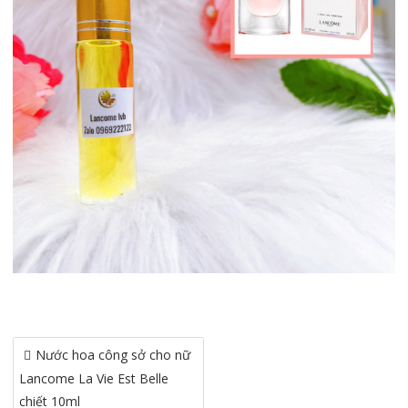
Điều
Nước hoa công sở cho nữ
hướng
Lancome La Vie Est Belle
bài
chiết 10ml