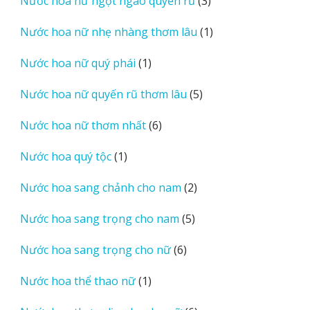
Nước hoa nữ ngọt ngào quyến rũ
3
phẩm
sản
1
Nước hoa nữ nhẹ nhàng thơm lâu
1
phẩm
sản
1
Nước hoa nữ quý phái
1
phẩm
sản
5
Nước hoa nữ quyến rũ thơm lâu
5
phẩm
sản
6
Nước hoa nữ thơm nhất
6
phẩm
sản
1
Nước hoa quý tộc
1
phẩm
sản
2
Nước hoa sang chảnh cho nam
2
phẩm
sản
5
Nước hoa sang trọng cho nam
5
phẩm
sản
6
Nước hoa sang trọng cho nữ
6
phẩm
sản
1
Nước hoa thể thao nữ
1
phẩm
sản