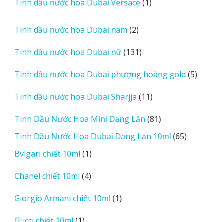
1
Tinh dầu nước hoa Dubai Versace
1
phẩm
sản
phẩm
2
Tinh dầu nước hoa Dubai nam
2
sản
131
Tinh dầu nước hoa Dubai nữ
131
phẩm
sản
5
Tinh dầu nước hoa Dubai phượng hoàng gold
5
phẩm
sản
11
Tinh dầu nước hoa Dubai Sharjja
11
phẩm
sản
81
Tinh Dầu Nước Hoa Mini Dạng Lăn
81
phẩm
sản
65
Tinh Dầu Nước Hoa Dubai Dạng Lăn 10ml
65
phẩm
sản
1
Bvlgari chiết 10ml
1
phẩm
sản
4
Chanel chiết 10ml
4
phẩm
sản
1
Giorgio Armani chiết 10ml
1
phẩm
sản
1
Gucci chiết 10ml
1