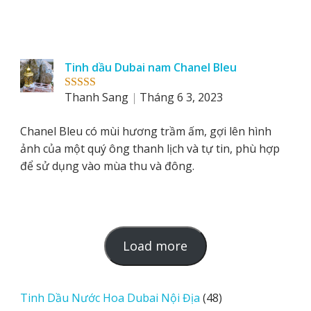
Tinh dầu Dubai nam Chanel Bleu
Thanh Sang
Tháng 6 3, 2023
Rated
5
out
of 5
Chanel Bleu có mùi hương trầm ấm, gợi lên hình
ảnh của một quý ông thanh lịch và tự tin, phù hợp
để sử dụng vào mùa thu và đông.
L
Load more
o
a
d
48
Tinh Dầu Nước Hoa Dubai Nội Địa
48