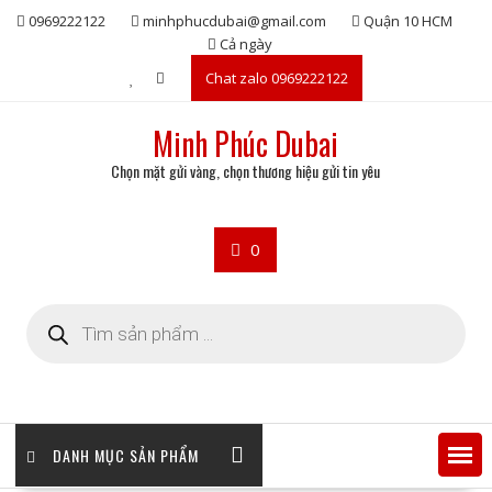
Skip
0969222122
minhphucdubai@gmail.com
Quận 10 HCM
to
Cả ngày
content
Chat zalo 0969222122
Minh Phúc Dubai
Chọn mặt gửi vàng, chọn thương hiệu gửi tin yêu
0
Tìm
kiếm
sản
phẩm
DANH MỤC SẢN PHẨM