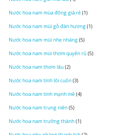
phẩm
sản
1
Nước hoa nam mùa đông giá rẻ
1
phẩm
sản
1
Nước hoa nam mùi gỗ đàn hương
1
phẩm
sản
5
Nước hoa nam mùi nhẹ nhàng
5
phẩm
sản
5
Nước hoa nam mùi thơm quyến rũ
5
phẩm
sản
2
Nước hoa nam thơm lâu
2
phẩm
sản
3
Nước hoa nam tính lôi cuốn
3
phẩm
sản
4
Nước hoa nam tính mạnh mẽ
4
phẩm
sản
5
Nước hoa nam trung niên
5
phẩm
sản
1
Nước hoa nam trưởng thành
1
phẩm
sản
2
Nước hoa nhẹ nhàng thanh lịch
2