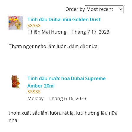
Order
Order by
reviews
Tinh dầu Dubai mùi Golden Dust
by
Thiên Mai Hương
Tháng 7 17, 2023
Rated
5
out
of 5
Thơm ngọt ngào lắm luôn, đậm đặc nữa
Tinh dầu nước hoa Dubai Supreme
Amber 20ml
Melody
Tháng 6 16, 2023
Rated
5
out
of 5
thơm xuất sắc lắm luôn, rất lạ, lưu hương lâu nữa
nha