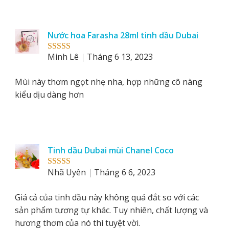
Nước hoa Farasha 28ml tinh dầu Dubai
Minh Lê
Tháng 6 13, 2023
Rated
5
out
of 5
Mùi này thơm ngọt nhẹ nha, hợp những cô nàng
kiểu dịu dàng hơn
Tinh dầu Dubai mùi Chanel Coco
Nhã Uyên
Tháng 6 6, 2023
Rated
5
out
of 5
Giá cả của tinh dầu này không quá đắt so với các
sản phẩm tương tự khác. Tuy nhiên, chất lượng và
hương thơm của nó thì tuyệt vời.