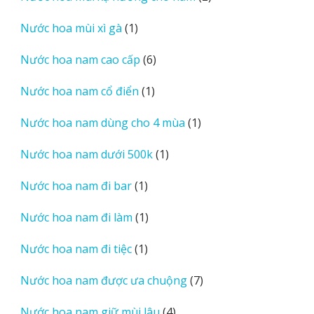
sản
1
Nước hoa mùi xì gà
1
phẩm
sản
6
Nước hoa nam cao cấp
6
phẩm
sản
1
Nước hoa nam cổ điển
1
phẩm
sản
1
Nước hoa nam dùng cho 4 mùa
1
phẩm
sản
1
Nước hoa nam dưới 500k
1
phẩm
sản
1
Nước hoa nam đi bar
1
phẩm
sản
1
Nước hoa nam đi làm
1
phẩm
sản
1
Nước hoa nam đi tiệc
1
phẩm
sản
7
Nước hoa nam được ưa chuộng
7
phẩm
sản
4
Nước hoa nam giữ mùi lâu
4