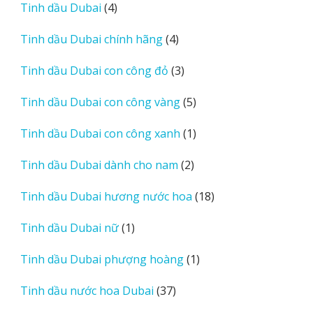
phẩm
4
Tinh dầu Dubai
4
sản
4
Tinh dầu Dubai chính hãng
4
phẩm
sản
3
Tinh dầu Dubai con công đỏ
3
phẩm
sản
5
Tinh dầu Dubai con công vàng
5
phẩm
sản
1
Tinh dầu Dubai con công xanh
1
phẩm
sản
2
Tinh dầu Dubai dành cho nam
2
phẩm
sản
18
Tinh dầu Dubai hương nước hoa
18
phẩm
sản
1
Tinh dầu Dubai nữ
1
phẩm
sản
1
Tinh dầu Dubai phượng hoàng
1
phẩm
sản
37
Tinh dầu nước hoa Dubai
37
phẩm
sản