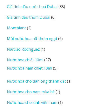
sản
35
Giá tinh dầu nước hoa Dubai
35
phẩm
sản
6
Giá tinh dầu thơm Dubai
6
phẩm
sản
2
Montblanc
2
phẩm
sản
6
Mùi nước hoa nữ thơm ngọt
6
phẩm
sản
1
Narciso Rodriguez
1
phẩm
sản
57
Nước hoa chiết 10ml
57
phẩm
sản
5
Nước hoa nam chiết 10ml
5
phẩm
sản
phẩm
1
Nước hoa cho đàn ông thành đạt
1
sản
1
Nước hoa cho nam mùa hè
1
phẩm
sản
1
Nước hoa cho sinh viên nam
1
phẩm