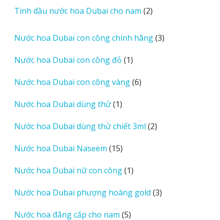
sản
2
Tinh dầu nước hoa Dubai cho nam
2
phẩm
sản
phẩm
3
Nước hoa Dubai con công chính hãng
3
sản
1
Nước hoa Dubai con công đỏ
1
phẩm
sản
6
Nước hoa Dubai con công vàng
6
phẩm
sản
1
Nước hoa Dubai dùng thử
1
phẩm
sản
2
Nước hoa Dubai dùng thử chiết 3ml
2
phẩm
sản
15
Nước hoa Dubai Naseem
15
phẩm
sản
1
Nước hoa Dubai nữ con công
1
phẩm
sản
3
Nước hoa Dubai phượng hoàng gold
3
phẩm
sản
5
Nước hoa đẳng cấp cho nam
5
phẩm