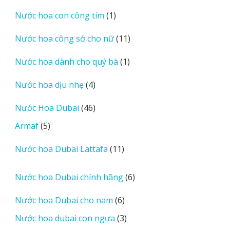
sản
1
Nước hoa con công tím
1
phẩm
sản
11
Nước hoa công sở cho nữ
11
phẩm
sản
1
Nước hoa dành cho quý bà
1
phẩm
sản
4
Nước hoa dịu nhẹ
4
phẩm
sản
46
Nước Hoa Dubai
46
phẩm
sản
5
Armaf
5
phẩm
sản
11
Nước hoa Dubai Lattafa
11
phẩm
sản
phẩm
6
Nước hoa Dubai chính hãng
6
sản
6
Nước hoa Dubai cho nam
6
phẩm
sản
3
Nước hoa dubai con ngựa
3
phẩm