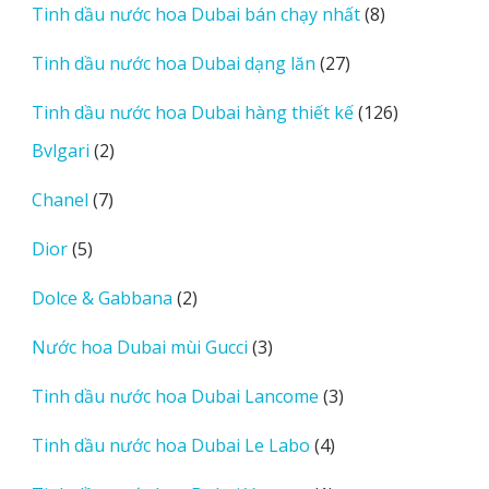
8
Tinh dầu nước hoa Dubai bán chạy nhất
8
phẩm
sản
27
Tinh dầu nước hoa Dubai dạng lăn
27
phẩm
sản
126
Tinh dầu nước hoa Dubai hàng thiết kế
126
phẩm
sản
2
Bvlgari
2
phẩm
sản
7
Chanel
7
phẩm
sản
5
Dior
5
phẩm
sản
2
Dolce & Gabbana
2
phẩm
sản
3
Nước hoa Dubai mùi Gucci
3
phẩm
sản
3
Tinh dầu nước hoa Dubai Lancome
3
phẩm
sản
4
Tinh dầu nước hoa Dubai Le Labo
4
phẩm
sản