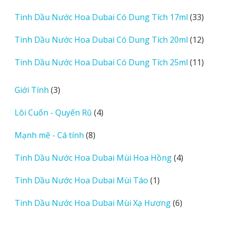
sản
33
Tinh Dầu Nước Hoa Dubai Có Dung Tích 17ml
33
phẩm
sản
12
Tinh Dầu Nước Hoa Dubai Có Dung Tích 20ml
12
phẩm
sản
11
Tinh Dầu Nước Hoa Dubai Có Dung Tích 25ml
11
phẩm
sản
phẩm
3
Giới Tính
3
sản
4
Lôi Cuốn - Quyến Rũ
4
phẩm
sản
8
Mạnh mẽ - Cá tính
8
phẩm
sản
4
Tinh Dầu Nước Hoa Dubai Mùi Hoa Hồng
4
phẩm
sản
1
Tinh Dầu Nước Hoa Dubai Mùi Táo
1
phẩm
sản
6
Tinh Dầu Nước Hoa Dubai Mùi Xạ Hương
6
phẩm
sản