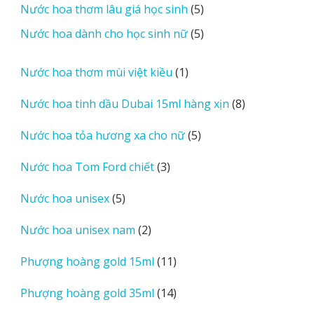
5
Nước hoa thơm lâu giá học sinh
5
phẩm
sản
5
Nước hoa dành cho học sinh nữ
5
phẩm
sản
phẩm
1
Nước hoa thơm mùi việt kiều
1
sản
8
Nước hoa tinh dầu Dubai 15ml hàng xịn
8
phẩm
sản
5
Nước hoa tỏa hương xa cho nữ
5
phẩm
sản
3
Nước hoa Tom Ford chiết
3
phẩm
sản
5
Nước hoa unisex
5
phẩm
sản
2
Nước hoa unisex nam
2
phẩm
sản
11
Phượng hoàng gold 15ml
11
phẩm
sản
14
Phượng hoàng gold 35ml
14
phẩm
sản