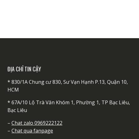
sản
phẩm
ĐỊA CHỈ TIN CẬY
* 830/1A Chung cư 830, Sư Vạn Hạnh P.13, Quận 10,
HCM
* 67A/10 Lộ Trà Văn Khóm 1, Phường 1, TP Bạc Liêu,
Bạc Liêu
–
Chat zalo 0969222122
–
Chat qua fanpage