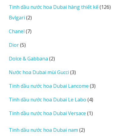
sản
126
Tinh dầu nước hoa Dubai hàng thiết kế
126
phẩm
sản
2
Bvlgari
2
phẩm
sản
7
Chanel
7
phẩm
sản
5
Dior
5
phẩm
sản
2
Dolce & Gabbana
2
phẩm
sản
3
Nước hoa Dubai mùi Gucci
3
phẩm
sản
3
Tinh dầu nước hoa Dubai Lancome
3
phẩm
sản
4
Tinh dầu nước hoa Dubai Le Labo
4
phẩm
sản
1
Tinh dầu nước hoa Dubai Versace
1
phẩm
sản
phẩm
2
Tinh dầu nước hoa Dubai nam
2