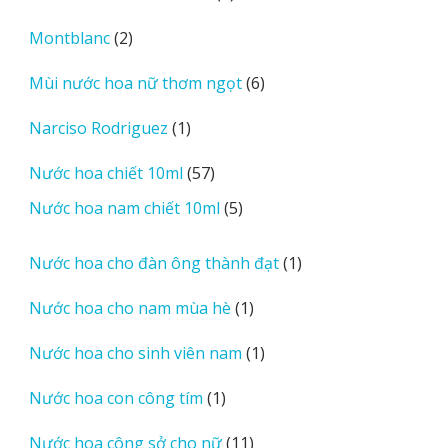
sản
2
Montblanc
2
phẩm
sản
6
Mùi nước hoa nữ thơm ngọt
6
phẩm
sản
1
Narciso Rodriguez
1
phẩm
sản
57
Nước hoa chiết 10ml
57
phẩm
sản
5
Nước hoa nam chiết 10ml
5
phẩm
sản
phẩm
1
Nước hoa cho đàn ông thành đạt
1
sản
1
Nước hoa cho nam mùa hè
1
phẩm
sản
1
Nước hoa cho sinh viên nam
1
phẩm
sản
1
Nước hoa con công tím
1
phẩm
sản
11
Nước hoa công sở cho nữ
11
phẩm