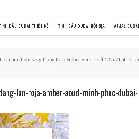
TINH DẦU DUBAI THIẾT KẾ
TINH DẦU DUBAI NỘI ĐỊA
AJMAL DUBA
hoa nam thơm sang trọng Roja Amber Aoud chiết 10ml
/ tinh-dau
-dang-lan-roja-amber-aoud-minh-phuc-dubai-