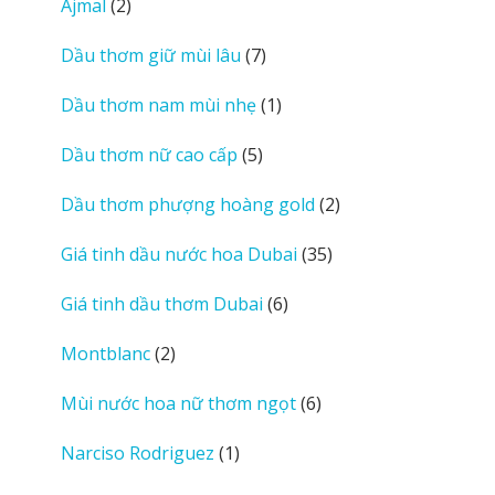
2
Ajmal
2
sản
7
Dầu thơm giữ mùi lâu
7
phẩm
sản
1
Dầu thơm nam mùi nhẹ
1
phẩm
sản
5
Dầu thơm nữ cao cấp
5
phẩm
sản
2
Dầu thơm phượng hoàng gold
2
phẩm
sản
35
Giá tinh dầu nước hoa Dubai
35
phẩm
sản
6
Giá tinh dầu thơm Dubai
6
phẩm
sản
2
Montblanc
2
phẩm
sản
6
Mùi nước hoa nữ thơm ngọt
6
phẩm
sản
1
Narciso Rodriguez
1
phẩm
sản