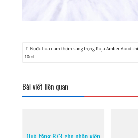
Điều
Nước hoa nam thơm sang trọng Roja Amber Aoud chi
hướng
10ml
bài
viết
Bài viết liên quan
Quà tặng 8/3 cho nhân viên