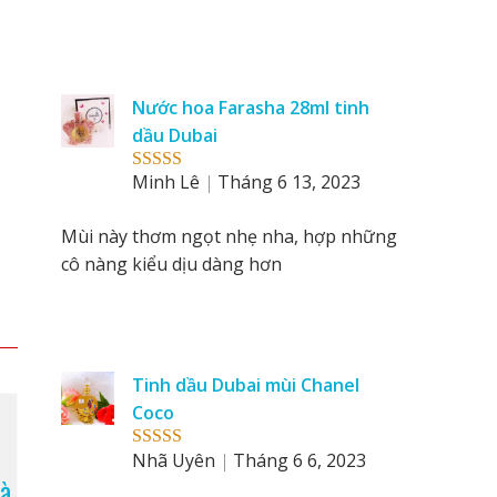
Nước hoa Farasha 28ml tinh
dầu Dubai
Minh Lê
Tháng 6 13, 2023
Rated
5
out
of 5
Mùi này thơm ngọt nhẹ nha, hợp những
cô nàng kiểu dịu dàng hơn
Tinh dầu Dubai mùi Chanel
Coco
Nhã Uyên
Tháng 6 6, 2023
Rated
5
out
of 5
Cà