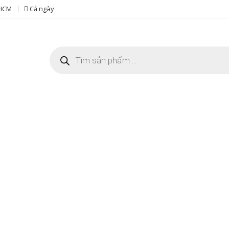
 HCM
Cả ngày
Tìm
kiếm
sản
phẩm