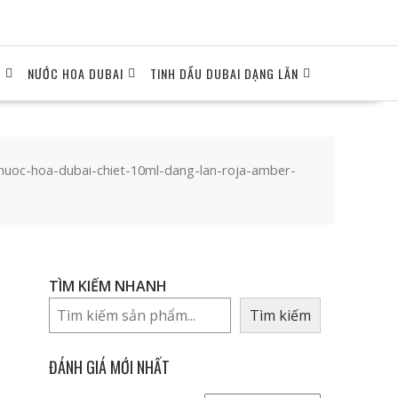
I
NƯỚC HOA DUBAI
TINH DẦU DUBAI DẠNG LĂN
-nuoc-hoa-dubai-chiet-10ml-dang-lan-roja-amber-
TÌM KIẾM NHANH
Tìm kiếm
ĐÁNH GIÁ MỚI NHẤT