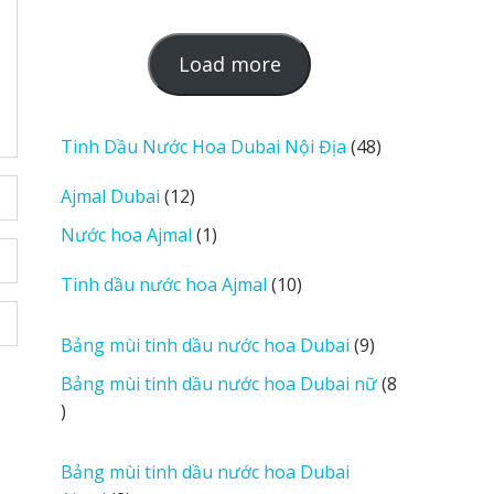
L
Load more
o
a
d
48
Tinh Dầu Nước Hoa Dubai Nội Địa
48
m
sản
12
Ajmal Dubai
12
o
phẩm
sản
r
1
Nước hoa Ajmal
1
phẩm
e
sản
r
10
Tinh dầu nước hoa Ajmal
10
phẩm
e
sản
v
phẩm
9
Bảng mùi tinh dầu nước hoa Dubai
9
i
sản
Bảng mùi tinh dầu nước hoa Dubai nữ
8
e
phẩm
8
w
sản
s
phẩm
Bảng mùi tinh dầu nước hoa Dubai