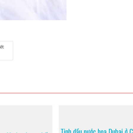
ết
Tinh dầu nước hoa Dubai ở 