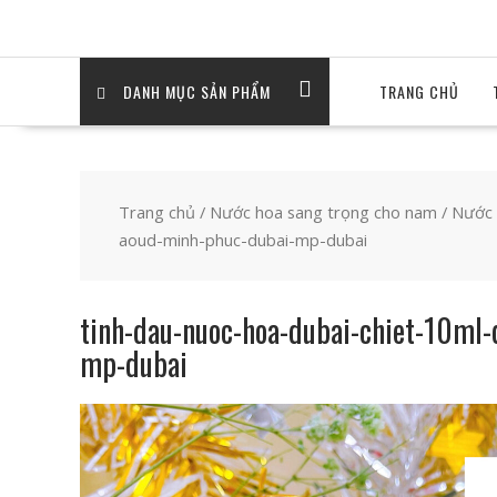
DANH MỤC SẢN PHẨM
TRANG CHỦ
Trang chủ
/
Nước hoa sang trọng cho nam
/
Nước 
aoud-minh-phuc-dubai-mp-dubai
tinh-dau-nuoc-hoa-dubai-chiet-10ml
mp-dubai