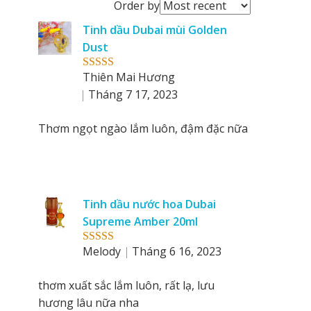
Order
Order by
reviews
Tinh dầu Dubai mùi Golden
by
Dust
Thiên Mai Hương
Rated
5
out
of 5
Tháng 7 17, 2023
Thơm ngọt ngào lắm luôn, đậm đặc nữa
Tinh dầu nước hoa Dubai
Supreme Amber 20ml
Melody
Tháng 6 16, 2023
Rated
5
out
of 5
thơm xuất sắc lắm luôn, rất lạ, lưu
hương lâu nữa nha