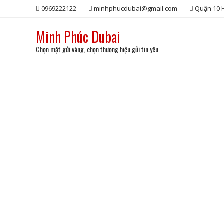
Skip
0969222122
minhphucdubai@gmail.com
Quận 10
to
content
Minh Phúc Dubai
Chọn mặt gửi vàng, chọn thương hiệu gửi tin yêu