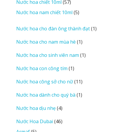
57
Nước hoa chiết 10ml
57
phẩm
sản
5
Nước hoa nam chiết 10ml
5
phẩm
sản
phẩm
1
Nước hoa cho đàn ông thành đạt
1
sản
1
Nước hoa cho nam mùa hè
1
phẩm
sản
1
Nước hoa cho sinh viên nam
1
phẩm
sản
1
Nước hoa con công tím
1
phẩm
sản
11
Nước hoa công sở cho nữ
11
phẩm
sản
1
Nước hoa dành cho quý bà
1
phẩm
sản
4
Nước hoa dịu nhẹ
4
phẩm
sản
46
Nước Hoa Dubai
46
phẩm
sản
5
Armaf
5